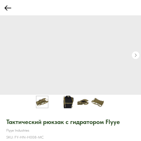
Тактический рюкзак с гидратором Flyye
Flyye Industries
SKU:
FY-HN-H008-MC