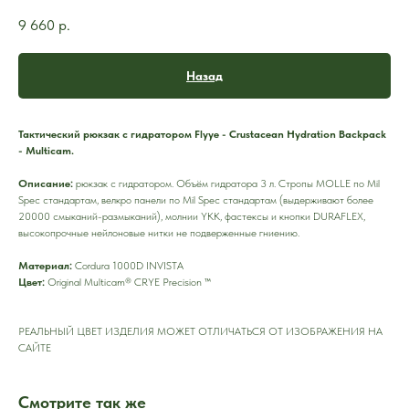
9 660
р.
Назад
Тактический рюкзак с гидратором Flyye - Crustacean Hydration Backpack
- Multicam.
Описание:
рюкзак с гидратором. Объём гидратора 3 л. Стропы MOLLE по Mil
Spec стандартам, велкро панели по Mil Spec стандартам (выдерживают более
20000 смыканий-размыканий), молнии YKK, фастексы и кнопки DURAFLEX,
высокопрочные нейлоновые нитки не подверженные гниению.
Материал:
Cordura 1000D INVISTA
Цвет:
Original Multicam® CRYE Precision ™
РЕАЛЬНЫЙ ЦВЕТ ИЗДЕЛИЯ МОЖЕТ ОТЛИЧАТЬСЯ ОТ ИЗОБРАЖЕНИЯ НА
САЙТЕ
Смотрите так же