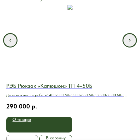
РЭБ Рюкзак «Капюшон» ТП 4-50Б
РЭ
Диапазон частот работы: 400-500 МГц; 500-630 МГц; 2300-2500 МГц;
8 к
5680-5900 МГц.
290 000
р.
5
О товаре
В корзину