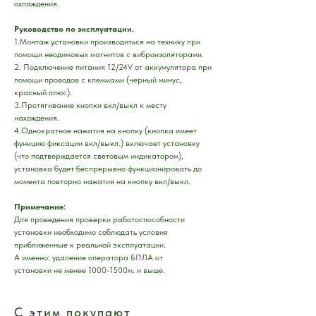
охлаждения.
Руководство по эксплуатации.
1.Монтаж установки производиться на технику при
помощи неодимовых магнитов с виброизоляторами.
2. Подключение питания 12/24V от аккумулятора при
помощи проводов с клеммами (черный минус,
красный плюс).
3.Протягивание кнопки вкл/выкл к месту
нахождения.
4.Однократное нажатия на кнопку (кнопка имеет
функцию фиксации вкл/выкл.) включает установку
(что подтверждается световым индикатором),
установка будет беспрерывно функционировать до
момента повторно нажатия на кнопку вкл/выкл.
Примечание:
Для проведения проверки работоспособности
установки необходимо соблюдать условия
приближенные к реальной эксплуатации.
А именно: удаление оператора БПЛА от
установки не менее 1000-1500м. и выше.
С этим покупают