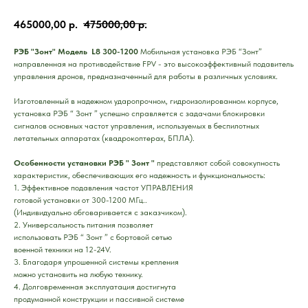
465000,00
р.
475000,00
р.
РЭБ "Зонт" Модель L8 300-1200
Мобильная установка РЭБ “Зонт”
направленная на противодействие FPV - это высокоэффективный подавитель
управления дронов, предназначенный для работы в различных условиях.
Изготовленный в надежном ударопрочном, гидроизолированном корпусе,
установка РЭБ “ Зонт ” успешно справляется с задачами блокировки
сигналов основных частот управления, используемых в беспилотных
летательных аппаратах (квадрокоптерах, БПЛА).
Особенности установки РЭБ " Зонт "
представляют собой совокупность
характеристик, обеспечивающих его надежность и функциональность:
1.
Эффективное подавления частот УПРАВЛЕНИЯ
готовой установки от 300-1200 МГц..
(Индивидуально обговаривается с заказчиком).
2.
Универсальность питания позволяет
использовать РЭБ “ Зонт ” с бортовой сетью
военной техники на 12-24V.
3.
Благодаря упрошенной системы крепления
можно установить на любую технику.
4.
Долговременная эксплуатация достигнута
продуманной конструкции и пассивной системе