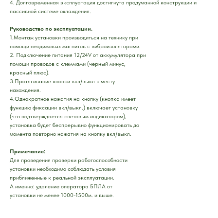
4.
Долговременная эксплуатация достигнута продуманной конструкции и
пассивной системе охлаждения.
Руководство по эксплуатации.
1.Монтаж установки производиться на технику при
помощи неодимовых магнитов с виброизоляторами.
2. Подключение питания 12/24V от аккумулятора при
помощи проводов с клеммами (черный минус,
красный плюс).
3.Протягивание кнопки вкл/выкл к месту
нахождения.
4.Однократное нажатия на кнопку (кнопка имеет
функцию фиксации вкл/выкл.) включает установку
(что подтверждается световым индикатором),
установка будет беспрерывно функционировать до
момента повторно нажатия на кнопку вкл/выкл.
Примечание:
Для проведения проверки работоспособности
установки необходимо соблюдать условия
приближенные к реальной эксплуатации.
А именно: удаление оператора БПЛА от
установки не менее 1000-1500м. и выше.