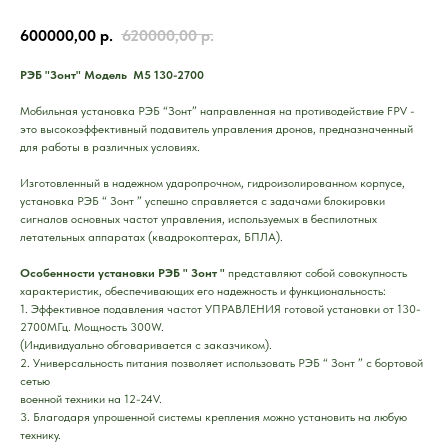
600000,00
р.
620000,00
р.
РЭБ "Зонт" Модель M5 130-2700
Мобильная установка РЭБ “Зонт” направленная на противодействие FPV -
это высокоэффективный подавитель управления дронов, предназначенный
для работы в различных условиях.
Изготовленный в надежном ударопрочном, гидроизолированном корпусе,
установка РЭБ “ Зонт ” успешно справляется с задачами блокировки
сигналов основных частот управления, используемых в беспилотных
летательных аппаратах (квадрокоптерах, БПЛА).
Особенности установки РЭБ " Зонт "
представляют собой совокупность
характеристик, обеспечивающих его надежность и функциональность:
1.
Эффективное подавления частот УПРАВЛЕНИЯ готовой установки от 130-
2700МГц. Мощность 300W.
(Индивидуально обговаривается с заказчиком).
2.
Универсальность питания позволяет использовать РЭБ “ Зонт ” с бортовой
сетью
военной техники на 12-24V.
3.
Благодаря упрошенной системы крепления можно установить на любую
технику.