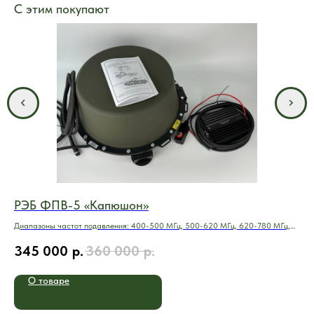
С этим покупают
РЭБ ФПВ-5 «Капюшoн»
Ст
Диапазоны частот подавления: 400-500 МГц, 500-620 МГц, 620-780 МГц,
Куп
740-880 МГц, 860-1020 МГц,
час
345 000
р.
360 000
р.
3
О товаре