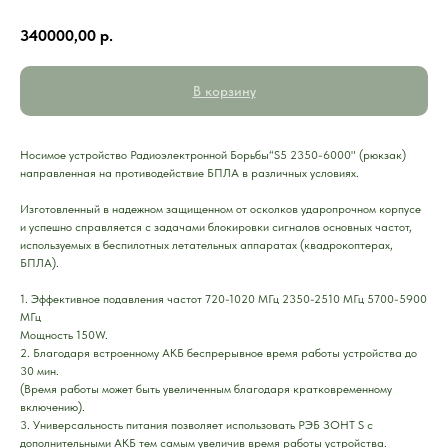
340000,00
р.
В корзину
Носимое устройство Радиоэлектронной Борьбы“S5 2350-6000" (рюкзак)
направленная на противодействие БПЛА в различных условиях.
Изготовленный в надежном защищенном от осколков ударопрочном корпусе
и успешно справляется с задачами блокировки сигналов основных частот,
используемых в беспилотных летательных аппаратах (квадрокоптерах,
БПЛА).
1. Эффективное подавления частот 720-1020 МГц 2350-2510 МГц 5700-5900
МГц
Мощность 150W.
2. Благодаря встроенному АКБ беспрерывное время работы устройства до
30 мин.
(Время работы может быть увеличенным благодаря кратковременному
включению).
3. Универсальность питания позволяет использовать РЭБ ЗОНТ S с
дополнительными АКБ тем самым увеличив время работы устройства.