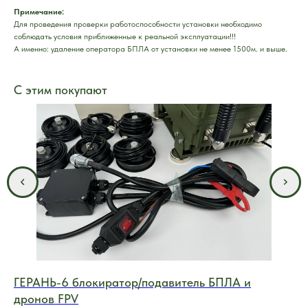
Примечание:
Для проведения проверки работоспособности установки необходимо
соблюдать условия приближенные к реальной эксплуатации!!!
А именно: удаление оператора БПЛА от установки не менее 1500м. и выше.
С этим покупают
ГЕРАНЬ-6 блокиратор/подавитель БПЛА и
Ст
дронов FPV
Диа