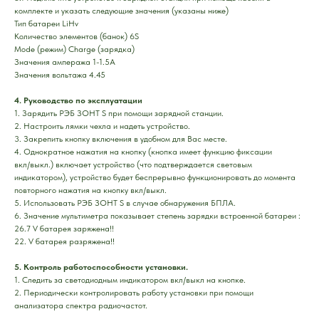
комплекте и указать следующие значения (указаны ниже)
Тип батареи LiHv
Количество элементов (банок) 6S
Mode (режим) Charge (зарядка)
Значения ампеража 1-1.5A
Значения вольтажа 4.45
4. Руководство по эксплуатации
1. Зарядить РЭБ ЗОНТ S при помощи зарядной станции.
2. Настроить лямки чехла и надеть устройство.
3. Закрепить кнопку включения в удобном для Вас месте.
4. Однократное нажатия на кнопку (кнопка имеет функцию фиксации
вкл/выкл.) включает устройство (что подтверждается световым
индикатором), устройство будет беспрерывно функционировать до момента
повторного нажатия на кнопку вкл/выкл.
5. Использовать РЭБ ЗОНТ S в случае обнаружения БПЛА.
6. Значение мультиметра показывает степень зарядки встроенной батареи :
26.7 V батарея заряжена!!
22. V батарея разряжена!!
5. Контроль работоспособности установки.
1. Следить за светодиодным индикатором вкл/выкл на кнопке.
2. Периодически контролировать работу установки при помощи
анализатора спектра радиочастот.