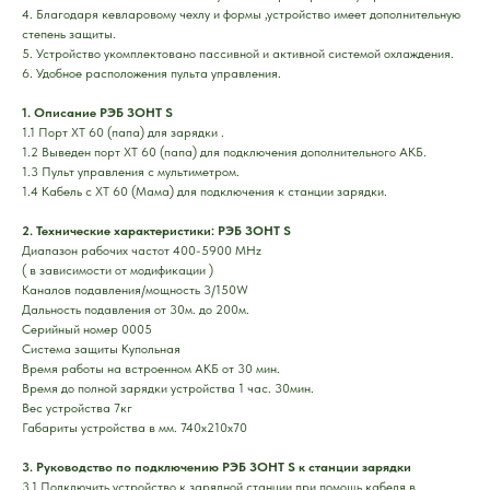
4. Благодаря кевларовому чехлу и формы ,устройство имеет дополнительную
степень защиты.
5. Устройство укомплектовано пассивной и активной системой охлаждения.
6. Удобное расположения пульта управления.
1. Описание РЭБ ЗОНТ S
1.1 Порт XT 60 (папа) для зарядки .
1.2 Выведен порт XT 60 (папа) для подключения дополнительного АКБ.
1.3 Пульт управления с мультиметром.
1.4 Кабель с ХТ 60 (Мама) для подключения к станции зарядки.
2. Технические характеристики: РЭБ ЗОНТ S
Диапазон рабочих частот 400-5900 MHz
( в зависимости от модификации )
Каналов подавления/мощность 3/150W
Дальность подавления от 30м. до 200м.
Серийный номер 0005
Система защиты Купольная
Время работы на встроенном АКБ от 30 мин.
Время до полной зарядки устройства 1 час. 30мин.
Вес устройства 7кг
Габариты устройства в мм. 740х210х70
3. Руководство по подключению РЭБ ЗОНТ S к станции зарядки
3.1 Подключить устройство к зарядной станции при помощь кабеля в