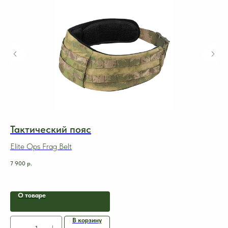
Тактический пояс
П
Elite Ops Frag Belt
За
7 900
р.
1 4
О товаре
В корзину