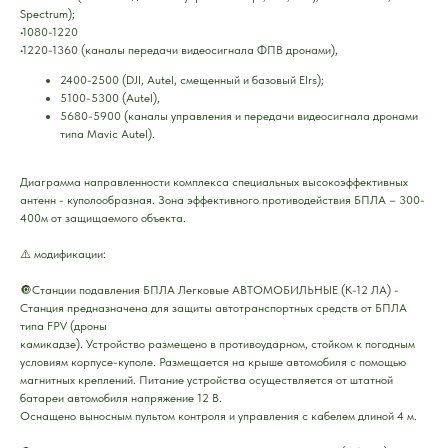
Spectrum);
•1080-1220
•1220-1360 (каналы передачи видеосигнала ФПВ дронами),
2400-2500 (DJI, Autel, смещенный и базовый Elrs);
5100-5300 (Autel),
5680-5900 (каналы управления и передачи видеосигнала дронами
типа Mavic Autel).
Диаграмма направленности комплекса специальных высокоэффективных
антенн - куполообразная. Зона эффективного противодействия БПЛА – 300-
400м от защищаемого объекта.
⚠️ модификации:
🔘Станции подавления БПЛА Легковые АВТОМОБИЛЬНЫЕ (К-12 ЛА) -
Станция предназначена для защиты автотранспортных средств от БПЛА
типа FPV (дроны
камикадзе). Устройство размещено в противоударном, стойком к погодным
условиям корпусе-куполе. Размещается на крыше автомобиля с помощью
магнитных креплений. Питание устройства осуществляется от штатной
батареи автомобиля напряжение 12 В.
Оснащено выносным пультом контроля и управления с кабелем длиной 4 м.