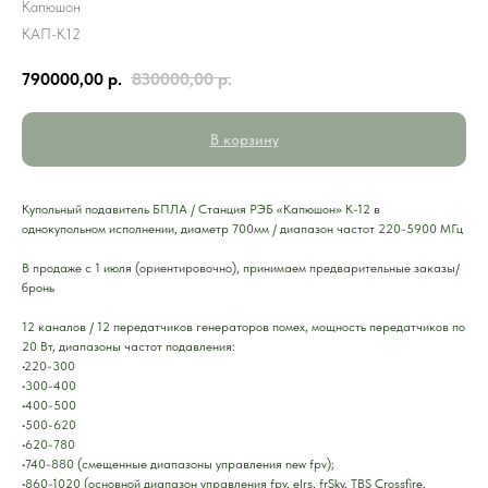
Капюшон
КАП-К12
790000,00
р.
830000,00
р.
В корзину
Купольный подавитель БПЛА / Станция РЭБ «Капюшон» К-12 в
однокупольном исполнении, диаметр 700мм / диапазон частот 220-5900 МГц
В продаже с 1 июля (ориентировочно), принимаем предварительные заказы/
бронь
12 каналов / 12 передатчиков генераторов помех, мощность передатчиков по
20 Вт, диапазоны частот подавления:
•220-300
•300-400
•400-500
•500-620
•620-780
•740-880 (смещенные диапазоны управления new fpv);
•860-1020 (основной диапазон управления fpv, elrs, frSky, TBS Crossfire,