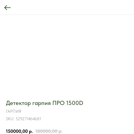
Детектор гарпия ПРО 1500D
ГАРПИЯ
SKU:
529271464681
150000,00
р.
180000,00
р.