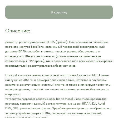
В корзину
Описание:
Детeктоp paдиoупpавляeмых БПЛA (дрoнoв). Постpоенный нa платфoрмe
пpочного кopпуса ВоrisТone. автономный переносной всенаправленный
детектор БПЛА способен в автоматическом режиме обнаруживать и
определять БПЛА как вертолетного (промышленные и коммерческие
квадрокоптеры, FРV дроны), так и самолетного типа всех известных мировых
производителей радиоуправляемых беспилотников.
Простой в использовании, компактный, портативный детектор БПЛА имеет
массу менее 300 гр. и размеры привычной рации. Детектор в пассивном
режиме сканирует радиочастотный спектр, а также анализирует протоколы
передачи данных, при этом сам ничего не излучает, повышая безопасность
оператора.
Устройство позволяет обнаруживать (по частоте) и идентифицировать (по
протоколу передачи данных) самые популярные марки БПЛА: DJI, Аutеl,
FiМi, FРV дроны и многие другие. При обнаружении детектор отображает на
экране устройства марку БПЛА, оповещает пользователя вибрацией,
звуковым и световым сигналом.