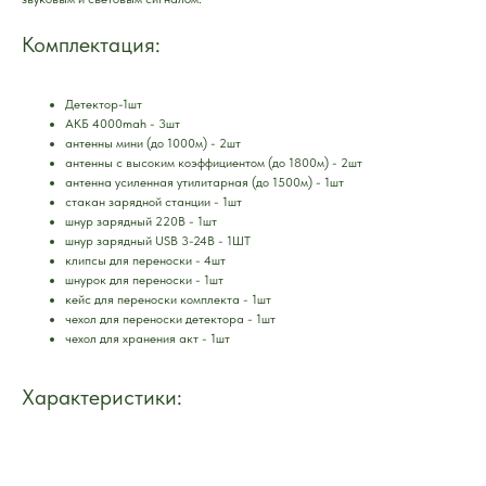
Комплектация:
Детектор-1шт
АКБ 4000mah - 3шт
антенны мини (до 1000м) - 2шт
антенны с высоким коэффициентом (до 1800м) - 2шт
антенна усиленная утилитарная (до 1500м) - 1шт
стакан зарядной станции - 1шт
шнур зарядный 220В - 1шт
шнур зарядный USB 3-24В - 1ШТ
клипсы для переноски - 4шт
шнурок для переноски - 1шт
кейс для переноски комплекта - 1шт
чехол для переноски детектора - 1шт
чехол для хранения акт - 1шт
Характеристики: