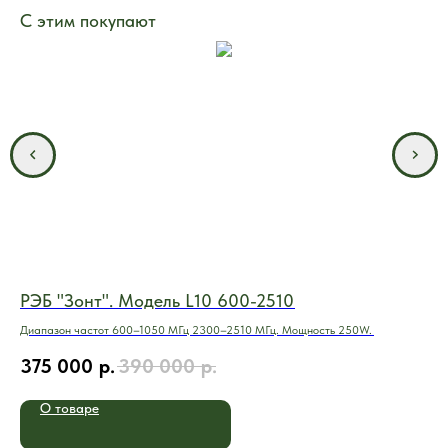
С этим покупают
РЭБ "Зонт". Модель L10 600-2510
Ко
Диапазон частот 600–1050 МГц 2300–2510 МГц. Мощность 250W.
ГНС
авт
375 000
р.
390 000
р.
1 
Это
обс
О товаре