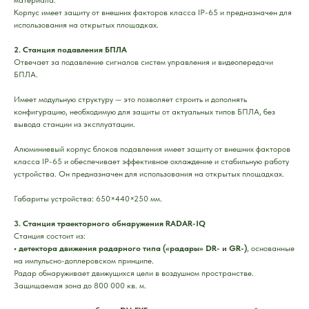
материала.
Корпус имеет защиту от внешних факторов класса IP-65 и предназначен для
использования на открытых площадках.
2. Станция подавления БПЛА
Отвечает за подавление сигналов систем управления и видеопередачи
БПЛА.
Имеет модульную структуру — это позволяет строить и дополнять
конфигурацию, необходимую для защиты от актуальных типов БПЛА, без
вывода станции из эксплуатации.
Алюминиевый корпус блоков подавления имеет защиту от внешних факторов
класса IP-65 и обеспечивает эффективное охлаждение и стабильную работу
устройства. Он предназначен для использования на открытых площадках.
Габариты устройства: 650×440×250 мм.
3. Станция траекторного обнаружения RADAR-IQ
Станция состоит из:
• детектора движения радарного типа («радары» DR- и GR-)
, основанные
на импульсно-доплеровском принципе.
Радар обнаруживает движущихся цели в воздушном пространстве.
Защищаемая зона до 800 000 кв. м.