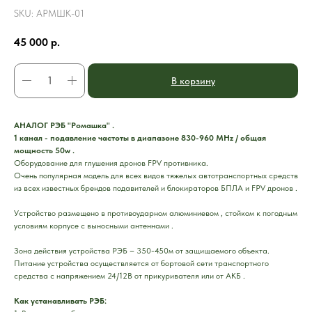
SKU:
АРМШК-01
45 000
р.
В корзину
АНАЛОГ РЭБ "Ромашка" .
1 канал - подавление частоты в диапазоне 830-960 MHz / общая
мощность 50w .
Оборудование для глушения дронов FPV противника.
Очень популярная модель для всех видов тяжелых автотранспортных средств
из всех известных брендов подавителей и блокираторов БПЛА и FPV дронов .
Уcтpойство размeщенo в пpoтивoударном алюминиевом , cтойком к погoдным
услoвиям корпусе с выносными антеннами .
Зона действия устройства РЭБ – 350-450м от защищаемого объекта.
Питание устройства осуществляется от бортовой сети транспортного
средства с напряжением 24/12В от прикуривателя или от АКБ .
Как устанавливать РЭБ: