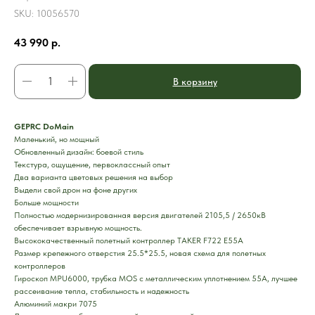
SKU:
10056570
43 990
р.
В корзину
GEPRC DoMain
Маленький, но мощный
Обновленный дизайн: боевой стиль
Текстура, ощущение, первоклассный опыт
Два варианта цветовых решения на выбор
Выдели свой дрон на фоне других
Больше мощности
Полностью модернизированная версия двигателей 2105,5 / 2650кВ
обеспечивает взрывную мощность.
Высококачественный полетный контроллер TAKER F722 E55A
Размер крепежного отверстия 25.5*25.5, новая схема для полетных
контроллеров
Гироскоп MPU6000, трубка MOS с металлическим уплотнением 55А, лучшее
рассеивание тепла, стабильность и надежность
Алюминий макри 7075