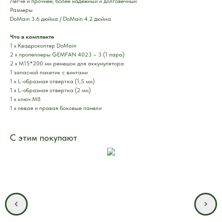
Легче и прочнее, более надежный и долговечный
Размеры
DoMain 3.6 дюйма / DoMain 4.2 дюйма
Что в комплекте
1 х Квадрокоптер DoMain
2 x пропеллеры GEMFAN 4023 – 3 (1 пара)
2 x M15*200 мм ремешок для аккумулятора
1 запасной пакетик с винтами
1 х L-образная отвертка (1,5 мм)
1 х L-образная отвертка (2 мм)
1 х ключ M8
1 x левая и правая боковые панели
С этим покупают