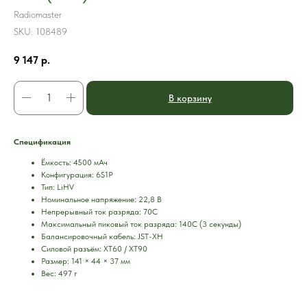
Radiomaster
SKU:
108489
9 147
р.
В корзину
Спецификация
Ёмкость: 4500 мАч
Конфигурация: 6S1P
Тип: LiHV
Номинальное напряжение: 22,8 В
Непрерывный ток разряда: 70C
Максимальный пиковый ток разряда: 140C (3 секунды)
Балансировочный кабель: JST-XH
Силовой разъём: XT60 / XT90
Размер: 141 × 44 × 37 мм
Вес: 497 г