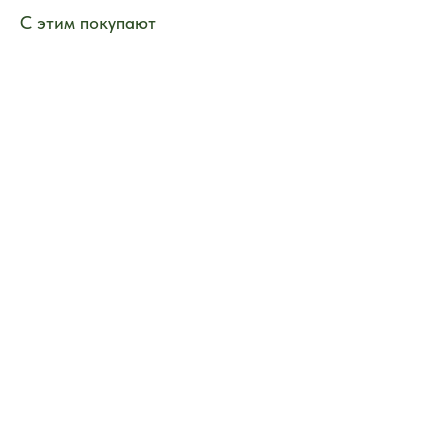
С этим покупают
ERROR:Not found category