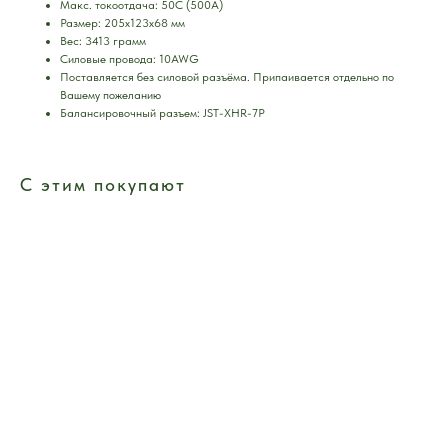
Макс. токоотдача: 50C (500А)
Размер: 205х123х68 мм
Вес: 3413 грамм
Силовые провода: 10AWG
Поставляется без силовой разъёма. Припаивается отдельно по
Вашему пожеланию
Балансировочный разъем: JST-XHR-7P
С этим покупают