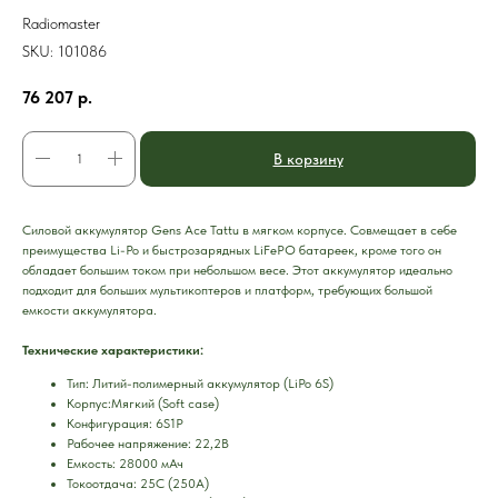
Radiomaster
SKU:
101086
76 207
р.
В корзину
Силовой аккумулятор Gens Ace Tattu в мягком корпусе. Совмещает в себе
преимущества Li-Po и быстрозарядных LiFePO батареек, кроме того он
обладает большим током при небольшом весе. Этот аккумулятор идеально
подходит для больших мультикоптеров и платформ, требующих большой
емкости аккумулятора.
Технические характеристики:
Тип: Литий-полимерный аккумулятор (LiPo 6S)
Корпус:Мягкий (Soft case)
Конфигурация: 6S1P
Рабочее напряжение: 22,2В
Емкость: 28000 мАч
Токоотдача: 25C (250А)