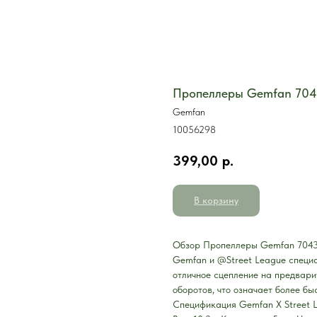
Пропеллеры Gemfan 7043 
Gemfan
10056298
399,00
р.
В корзину
Обзор Пропеллеры Gemfan 7043 X
Gemfan и @Street League специа
отличное сцепление на предвари
оборотов, что означает более бы
Спецификация Gemfan X Street 