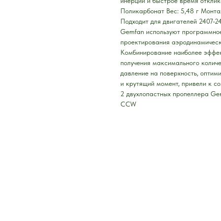
инерции и быстрое время отклик
Поликарбонат Вес: 5,48 г Монта
Подходит для двигателей 2407-2
Gemfan используют программное 
проектирования аэродинамически
Комбинирование наиболее эффек
получения максимального количе
давление на поверхность, оптим
и крутящий момент, привели к со
2 двухлопастных пропеллера Ge
CCW