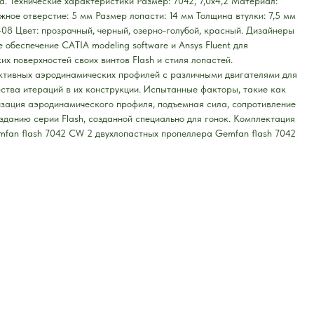
а. Технические характеристики Размер: 7042, 7,0x4,2 Материал:
жное отверстие: 5 мм Размер лопасти: 14 мм Толщина втулки: 7,5 мм
408 Цвет: прозрачный, черный, озерно-голубой, красный. Дизайнеры
обеспечение CATIA modeling software и Ansys Fluent для
х поверхностей своих винтов Flash и стиля лопастей.
тивных аэродинамических профилей с различными двигателями для
ства итераций в их конструкции. Испытанные факторы, такие как
изация аэродинамического профиля, подъемная сила, сопротивление
зданию серии Flash, созданной специально для гонок. Комплектация
mfan flash 7042 CW 2 двухлопастных пропеллера Gemfan flash 7042