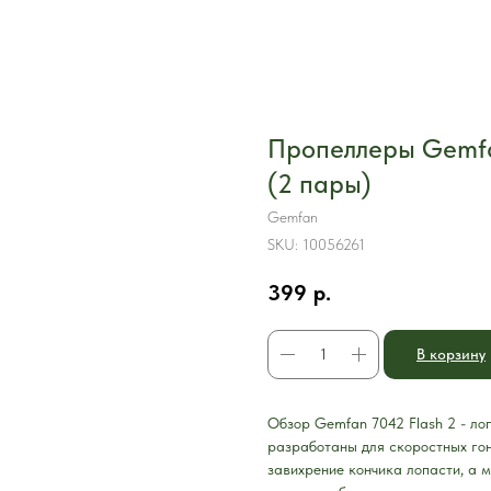
Пропеллеры Gemfan
(2 пары)
Gemfan
SKU:
10056261
399
р.
В корзину
Обзор Gemfan 7042 Flash 2 - л
разработаны для скоростных го
завихрение кончика лопасти, а 