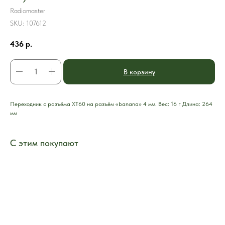
Radiomaster
SKU:
107612
436
р.
В корзину
Переходник с разъёма XT60 на разъём «banana» 4 мм. Вес: 16 г Длина: 264
мм
С этим покупают