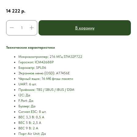
14 222
р.
В корзину
Технические характеристики
Микроконтроллер: 216 МГц STM32F722
Гироскоп: ICM42688P
Барометр: SPL06
Экранное меню (OSD): AT7456E
Чёрный ящик: 16 Мб флэш-памяти
UART: 6 шт.
Приёмник: TBS / SBUS / IBUS / DSM
I2C: Да
F.Port: Да
Буззер: Да
Сигнал ESC: 8 шт.
BEC 3,3 В: 0,5 А
BEC 5 В: 2,5 А
BEC 9 В: 2 А
Порт Air Unit: Да