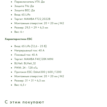
Переключатель VTX: Да
Защита TVs: Да
Защита BEC: Да
Вход: 6S LiPo
Таргет: MAMBA F722_2022B
Монтажные отверстия: 20 × 20 мм / М2
Размер: 29,5 × 29 × 6,5 мм
Вес: 6 г
Характеристики ESC
Вход: 6S LiPo (12,6 - 25 В)
Непрерывный ток: 40 А
Пиковый ток: 45 А
Таргет: MAMBA F40_128K MINI
BLHeli: BLHeli_32
PWM: 24 - 128 кГц
Протокол ESC: Dshot300 / 600 / 1200
Монтажные отверстия: 20 × 20 мм / М2
Размер: 31 × 31 × 6,5 мм
Вес: 6,5 г
С этим покупают