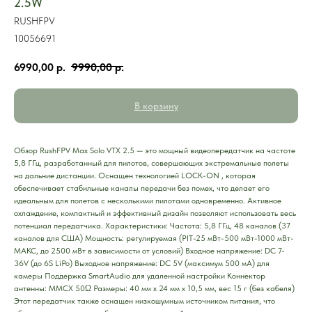
2.5W
RUSHFPV
10056691
6990,00
р.
9990,00
р.
В корзину
Обзор RushFPV Max Solo VTX 2.5 — это мощный видеопередатчик на частоте
5,8 ГГц, разработанный для пилотов, совершающих экстремальные полеты
на дальние дистанции. Оснащен технологией LOCK-ON , которая
обеспечивает стабильные каналы передачи без помех, что делает его
идеальным для полетов с несколькими пилотами одновременно. Активное
охлаждение, компактный и эффективный дизайн позволяют использовать весь
потенциал передатчика. Характеристики: Частота: 5,8 ГГц, 48 каналов (37
каналов для США) Мощность: регулируемая (PIT-25 мВт-500 мВт-1000 мВт-
МАКС, до 2500 мВт в зависимости от условий) Входное напряжение: DC 7-
36V (до 6S LiPo) Выходное напряжение: DC 5V (максимум 500 мА) для
камеры Поддержка SmartAudio для удаленной настройки Коннектор
антенны: MMCX 50Ω Размеры: 40 мм x 24 мм x 10,5 мм, вес 15 г (без кабеля)
Этот передатчик также оснащен низкошумным источником питания, что