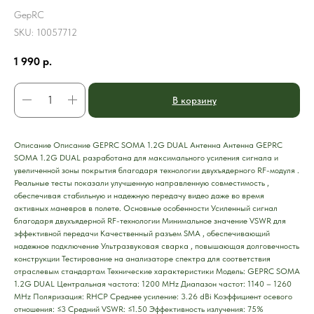
GepRC
SKU:
10057712
1 990
р.
В корзину
Описание Описание GEPRC SOMA 1.2G DUAL Антенна Антенна GEPRC
SOMA 1.2G DUAL разработана для максимального усиления сигнала и
увеличенной зоны покрытия благодаря технологии двухъядерного RF-модуля .
Реальные тесты показали улучшенную направленную совместимость ,
обеспечивая стабильную и надежную передачу видео даже во время
активных маневров в полете. Основные особенности Усиленный сигнал
благодаря двухъядерной RF-технологии Минимальное значение VSWR для
эффективной передачи Качественный разъем SMA , обеспечивающий
надежное подключение Ультразвуковая сварка , повышающая долговечность
конструкции Тестирование на анализаторе спектра для соответствия
отраслевым стандартам Технические характеристики Модель: GEPRC SOMA
1.2G DUAL Центральная частота: 1200 MHz Диапазон частот: 1140 – 1260
MHz Поляризация: RHCP Среднее усиление: 3.26 dBi Коэффициент осевого
отношения: ≤3 Средний VSWR: ≤1.50 Эффективность излучения: 75%