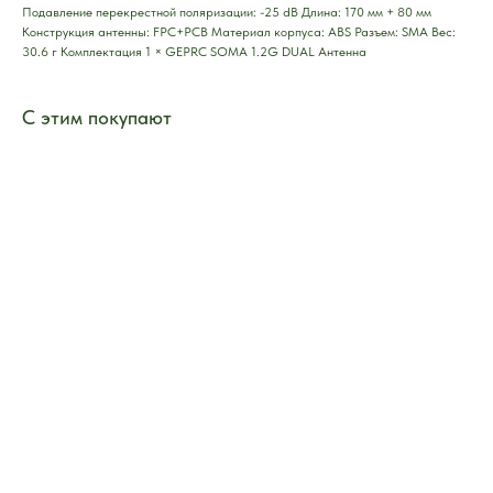
Подавление перекрестной поляризации: -25 dB Длина: 170 мм + 80 мм
Конструкция антенны: FPC+PCB Материал корпуса: ABS Разъем: SMA Вес:
30.6 г Комплектация 1 × GEPRC SOMA 1.2G DUAL Антенна
С этим покупают
ERROR:Not found category