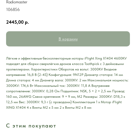
Radiomaster
106856
2445,00
р.
В корзину
Лёгкие и эффективные бесколлекторные моторы iFlight Xing X1404 4600KV
подходят для сборки сверхлёгких дронов класса Toothpick с 3 дюймовыми
пропеллерами. Характеристики Оборотов на вольт: 3000KV Входное
напряжение: 16,8 В (2-4S) Конфигурация: 9N12P Диаметр статора: 14 мм
Длина статора: 4 мм Диаметр вала: 3000KV: 2 мм Максимальная мощность:
3000KV: 174,6 Вт Максимальный ток: 3000KV: 11,8 A Внутреннее
сопротивление: 3000KV: 0,28 Ом Подшипник: NSK, 5 × 2 × 2,5 мм Провод:
160 мм, 26AWG Схема крепления: 9 × 9 мм, M2 Размеры: 3000KV: D18,3 x
12,5 мм Вес: 3000KV: 9,3 г (с проводами) Комплектация 1 х Мотор iFlight
XING X1404 4 х Винты M2 х 5 мм 2 х Винты M2 х 8 мм
С этим покупают