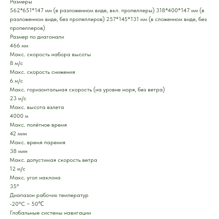
Размеры
562*651*147 мм (в разложенном виде, вкл. пропеллеры) 318*400*147 мм (в
разложенном виде, без пропеллеров) 257*145*131 мм (в сложенном виде, без
пропеллеров)
Размер по диагонали
466 мм
Макс. скорость набора высоты
8 м/с
Макс. скорость снижения
6 м/с
Макс. горизонтальная скорость (на уровне моря, без ветра)
23 м/с
Макс. высота взлета
4000 м
Макс. полётное время
42 мин
Макс. время парения
38 мин
Макс. допустимая скорость ветра
12 м/с
Макс. угол наклона
35°
Диапазон рабочих температур
-20°C ~ 50℃
Глобальные системы навигации