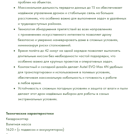
проблем на объектах.
Максимальная дальность передачи данных до 15 км обеспечивает
надёжное управление дроном и стабильную связь на больших
расстояниях, что особенно важно для выполнения задач в удалённых
и труднодоступных районах.
Технология обнаружения препятствий во всех направлениях
с применением искусственного интеллекта позволяет дрону
безопасно и уверенно маневрировать даже в сложных условиях,
минимизируя риски столкновений.
Время полёта до 42 минут на одной зарядке позволяет выполнять
длительные миссии без необходимости частой подзарядки, что
особенно важно для крупных проектов и оперативных задач.
Компактный и складной дизайн делает Autel EVO Max 4N удобным
для транспортировки и использования в полевых условиях,
обеспечивая максимальную мобильность и готовность к работе
в любое время.
Устойчивость к сложным погодным условиям и защита от влаги и пыли
делают этот дрон надёжным выбором для работы в самых
экстремальных условиях.
Технические характеристики
Квадрокоптер
Взлетная масса
1620 г (с подвесом и аккумулятором)