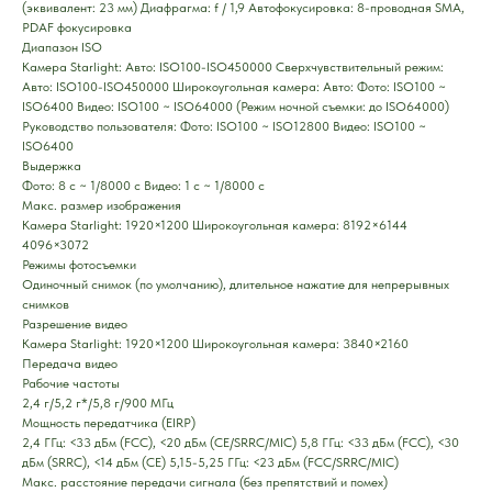
(эквивалент: 23 мм) Диафрагма: f / 1,9 Автофокусировка: 8-проводная SMA,
PDAF фокусировка
Диапазон ISO
Камера Starlight: Авто: ISO100-ISO450000 Сверхчувствительный режим:
Авто: ISO100-ISO450000 Широкоугольная камера: Авто: Фото: ISO100 ~
ISO6400 Видео: ISO100 ~ ISO64000 (Режим ночной съемки: до ISO64000)
Руководство пользователя: Фото: ISO100 ~ ISO12800 Видео: ISO100 ~
ISO6400
Выдержка
Фото: 8 с ~ 1/8000 с Видео: 1 с ~ 1/8000 с
Макс. размер изображения
Камера Starlight: 1920×1200 Широкоугольная камера: 8192×6144
4096×3072
Режимы фотосъемки
Одиночный снимок (по умолчанию), длительное нажатие для непрерывных
снимков
Разрешение видео
Камера Starlight: 1920×1200 Широкоугольная камера: 3840×2160
Передача видео
Рабочие частоты
2,4 г/5,2 г*/5,8 г/900 МГц
Мощность передатчика (EIRP)
2,4 ГГц: <33 дБм (FCC), <20 дБм (CE/SRRC/MIC) 5,8 ГГц: <33 дБм (FCC), <30
дБм (SRRC), <14 дБм (CE) 5,15-5,25 ГГц: <23 дБм (FCC/SRRC/MIC)
Макс. расстояние передачи сигнала (без препятствий и помех)