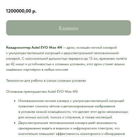
1200000,00
р.
В корзину
Квадрокоптер Autel EVO Max 4N
— дрон, оснащён ночной камерой
с ультрачувствительной матрицей и двухспектральной тепловизионной
камерой. С максимальной дальностью передачи до 15 км, временем полёта
до 42 минут и устойчивостью к сложным условиям, этот дрон станет вашим
надёжным партнёром в любых миссиях
Технологии для работы в самых сложных условиях
Основные преимущества Autel EVO Max 4N:
Инновационная ночная камера с ультрачувствительной матрицей
позволяет снимать чёткие и детализированные изображения
в условиях низкой освещённости, что делает этот дрон незаменимым
для ночных миссий, поиска и спасения, а также инспекций.
Двухспектральная тепловизионная камера даёт возможность
одновременно видеть в видимом и инфракрасном спектрах, что
значительно повышает эффективность мониторинга и обнаружения