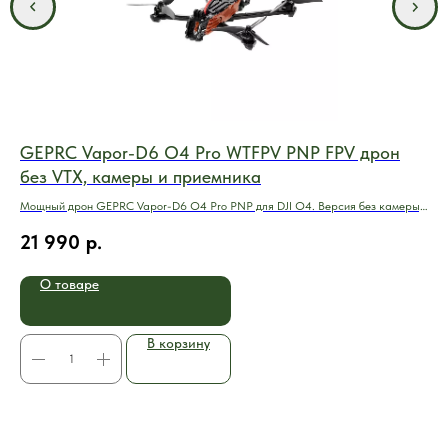
GEPRC Vapor-D6 O4 Pro WTFPV PNP FPV дрон
Ge
без VTX, камеры и приемника
Vap
кон
Мощный дрон GEPRC Vapor-D6 O4 Pro PNP для DJI O4. Версия без камеры,
4
6 дюймов.
21 990
р.
О товаре
В корзину