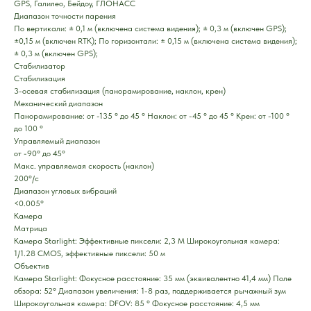
GPS, Галилео, Бейдоу, ГЛОНАСС
Диапазон точности парения
По вертикали: ± 0,1 м (включена система видения); ± 0,3 м (включен GPS);
±0,15 м (включен RTK); По горизонтали: ± 0,15 м (включена система видения);
± 0,3 м (включен GPS);
Стабилизатор
Стабилизация
3-осевая стабилизация (панорамирование, наклон, крен)
Механический диапазон
Панорамирование: от -135 ° до 45 ° Наклон: от -45 ° до 45 ° Крен: от -100 °
до 100 °
Управляемый диапазон
от -90° до 45°
Макс. управляемая скорость (наклон)
200º/с
Диапазон угловых вибраций
<0.005°
Камера
Матрица
Камера Starlight: Эффективные пиксели: 2,3 М Широкоугольная камера:
1/1.28 CMOS, эффективные пиксели: 50 м
Объектив
Камера Starlight: Фокусное расстояние: 35 мм (эквивалентно 41,4 мм) Поле
обзора: 52° Диапазон увеличения: 1-8 раз, поддерживается рычажный зум
Широкоугольная камера: DFOV: 85 ° Фокусное расстояние: 4,5 мм