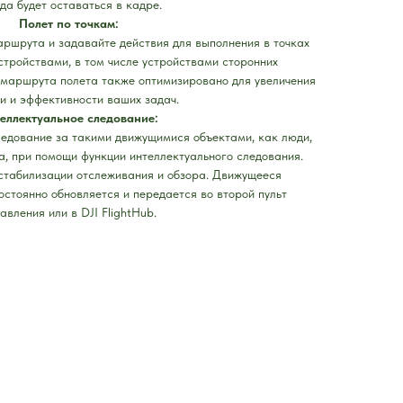
да будет оставаться в кадре.
Полет по точкам:
аршрута и задавайте действия для выполнения в точках
стройствами, в том числе устройствами сторонних
 маршрута полета также оптимизировано для увеличения
и и эффективности ваших задач.
еллектуальное следование:
ледование за такими движущимися объектами, как люди,
а, при помощи функции интеллектуального следования.
 стабилизации отслеживания и обзора. Движущееся
стоянно обновляется и передается во второй пульт
авления или в DJI FlightHub.