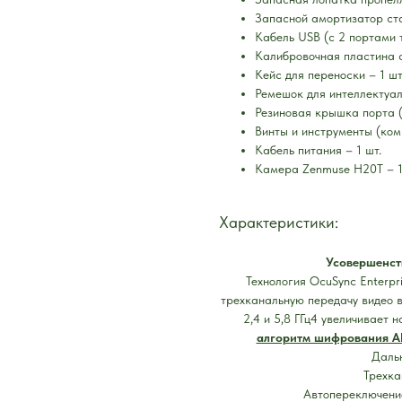
Запасной амортизатор ста
Кабель USB (с 2 портами т
Калибровочная пластина с
Кейс для переноски – 1 шт
Ремешок для интеллектуал
Резиновая крышка порта (
Винты и инструменты (комп
Кабель питания – 1 шт.
Камера Zenmuse H20T – 1
Характеристики:
Усовершенст
Технология OcuSync Enterpr
трехканальную передачу видео 
2,4 и 5,8 ГГц4 увеличивает 
алгоритм шифрования AE
Дальн
Трехка
Автопереключение