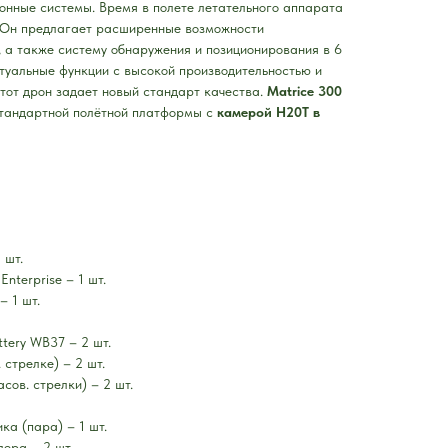
онные системы. Время в полете летательного аппарата
 Он предлагает расширенные возможности
, а также систему обнаружения и позиционирования в 6
туальные функции с высокой производительностью и
тот дрон задает новый стандарт качества.
Matrice 300
тандартной полётной платформы с
камерой H20T в
 шт.
Enterprise – 1 шт.
– 1 шт.
ttery WB37 – 2 шт.
 стрелке) – 2 шт.
сов. стрелки) – 2 шт.
а (пара) – 1 шт.
ера – 2 шт.