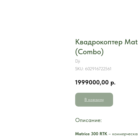
Квадрокоптер Mat
(Combo)
Dji
SKU:
602916722561
1999000,00
р.
В корзину
Описание:
Matrice 300 RTK
– коммерческая