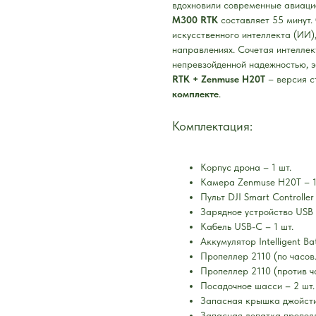
вдохновили современные авиаци
M300 RTK
составляет 55 минут.
искусственного интеллекта (ИИ)
направлениях. Сочетая интеллек
непревзойденной надежностью, э
RTK + Zenmuse H20T
– версия с
комплекте
.
Комплектация:
Корпус дрона – 1 шт.
Камера Zenmuse H20T – 1
Пульт DJI Smart Controller 
Зарядное устройство USB 
Кабель USB-C – 1 шт.
Аккумулятор Intelligent Ba
Пропеллер 2110 (по часов.
Пропеллер 2110 (против ча
Посадочное шасси – 2 шт.
Запасная крышка джойстик
Запасная лопатка пропелл