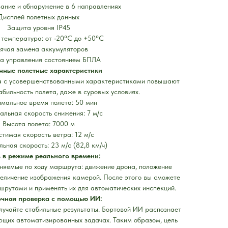
ание и обнаружение в 6 направлениях
Дисплей полетных данных
Защита уровня IP45
 температура: от -20°C до +50°C
рячая замена аккумуляторов
а управления состоянием БПЛА
нные полетные характеристики
а с усовершенствованными характеристиками повышают
абильность полета, даже в суровых условиях.
мальное время полета: 50 мин
льная скорость снижения: 7 м/c
Высота полета: 7000 м
стимая скорость ветра: 12 м/c
ьная скорость: 23 м/c (82,8 км/ч)
 в режиме реального времени:
няемые по ходу маршрута: движение дрона, положение
величение изображения камерой. После этого вы сможете
шрутами и применять их для автоматических инспекций.
чная проверка с помощью ИИ:
лучайте стабильные результаты. Бортовой ИИ распознает
ующих автоматизированных задачах. Таким образом, цель