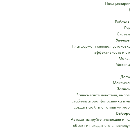
Позициониров
Рабочая
Го
Систем
Улучше
Платформа и силовая установк
эффективность и ст
Макси
Максима
Допу
Максимал
Запись
Записывайте действия, выпол
стабилизатора, фотосъемка и у
создать файлы с готовыми мар
Выборо
Автоматизируйте инспекции и по
объект и находит его в послед