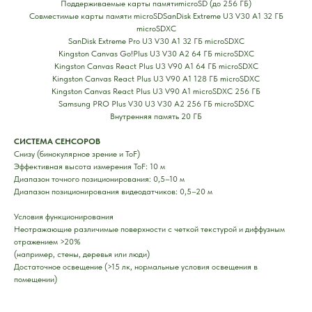
Поддерживаемые карты памятиmicroSD (до 256 ГБ)
Совместимые карты памяти microSDSanDisk Extreme U3 V30 A1 32 ГБ
microSDXC
SanDisk Extreme Pro U3 V30 A1 32 ГБ microSDXC
Kingston Canvas Go!Plus U3 V30 A2 64 ГБ microSDXC
Kingston Canvas React Plus U3 V90 A1 64 ГБ microSDXC
Kingston Canvas React Plus U3 V90 A1 128 ГБ microSDXC
Kingston Canvas React Plus U3 V90 A1 microSDXC 256 ГБ
Samsung PRO Plus V30 U3 V30 A2 256 ГБ microSDXC
Внутренняя память 20 ГБ
СИСТЕМА СЕНСОРОВ
Снизу (бинокулярное зрение и ToF)
Эффективная высота измерения ToF: 10 м
Диапазон точного позиционирования: 0,5–10 м
Диапазон позиционирования видеодатчиков: 0,5–20 м
Условия функционирования
Неотражающие различимые поверхности с четкой текстурой и диффузным
отражением >20%
(например, стены, деревья или люди)
Достаточное освещение (>15 лк, нормальные условия освещения в
помещении)