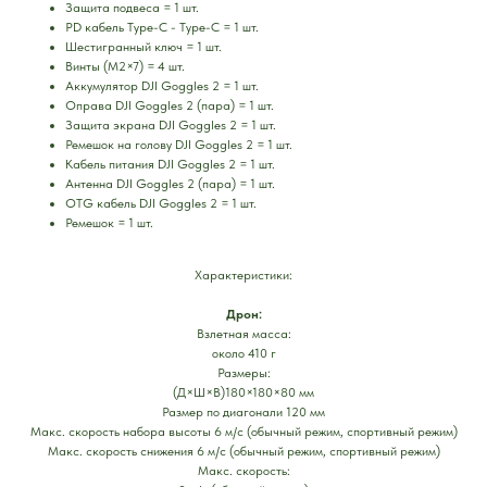
Защита подвеса = 1 шт.
PD кабель Type-C - Type-C = 1 шт.
Шестигранный ключ = 1 шт.
Винты (M2×7) = 4 шт.
Аккумулятор DJI Goggles 2 = 1 шт.
Оправа DJI Goggles 2 (пара) = 1 шт.
Защита экрана DJI Goggles 2 = 1 шт.
Ремешок на голову DJI Goggles 2 = 1 шт.
Кабель питания DJI Goggles 2 = 1 шт.
Антенна DJI Goggles 2 (пара) = 1 шт.
OTG кабель DJI Goggles 2 = 1 шт.
Ремешок = 1 шт.
Характеристики:
Дрон:
Взлетная масса:
около 410 г
Размеры:
(Д×Ш×В)180×180×80 мм
Размер по диагонали 120 мм
Макс. скорость набора высоты 6 м/с (обычный режим, спортивный режим)
Макс. скорость снижения 6 м/с (обычный режим, спортивный режим)
Макс. скорость: