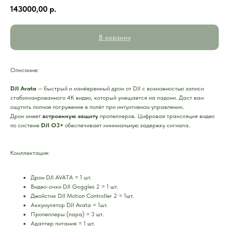
143000,00
р.
В корзину
Описание:
DJI Avata
— быстрый и манёвренный дрон от DJI с возможностью записи
стабилизированного 4K видео, который умещается на ладони. Даст вам
ощутить полное погружение в полёт при интуитивном управлении.
Дрон имеет
встроенную защиту
пропеллеров. Цифровая трансляция видео
по системе
DJI O3+
обеспечивает минимальную задержку сигнала.
Комплектация:
Дрон DJI AVATA = 1 шт.
Видео-очки DJI Goggles 2 = 1 шт.
Джойстик DJI Motion Controller 2 = 1шт.
Аккумулятор DJI Avata = 1шт.
Пропеллеры (пара) = 3 шт.
Адаптер питания = 1 шт.