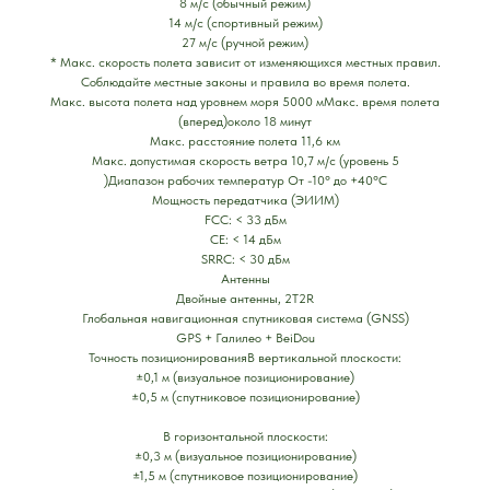
8 м/с (обычный режим)
14 м/с (спортивный режим)
27 м/с (ручной режим)
* Макс. скорость полета зависит от изменяющихся местных правил.
Соблюдайте местные законы и правила во время полета.
Макс. высота полета над уровнем моря 5000 мМакс. время полета
(вперед)около 18 минут
Макс. расстояние полета 11,6 км
Макс. допустимая скорость ветра 10,7 м/с (уровень 5
)Диапазон рабочих температур От -10° до +40°C
Мощность передатчика (ЭИИМ)
FCC: < 33 дБм
CE: < 14 дБм
SRRC: < 30 дБм
Антенны
Двойные антенны, 2T2R
Глобальная навигационная спутниковая система (GNSS)
GPS + Галилео + BeiDou
Точность позиционированияВ вертикальной плоскости:
±0,1 м (визуальное позиционирование)
±0,5 м (спутниковое позиционирование)
В горизонтальной плоскости:
±0,3 м (визуальное позиционирование)
±1,5 м (спутниковое позиционирование)