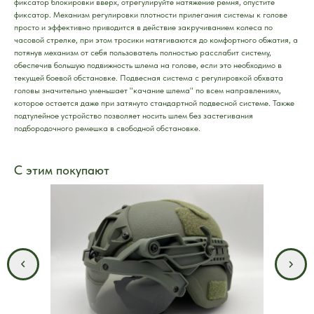
фиксатор блокировки вверх, отрегулируйте натяжение ремня, опустите
фиксатор. Механизм регулировки плотности прилегания системы к голове
просто и эффективно приводится в действие закручиванием колеса по
часовой стрелке, при этом тросики натягиваются до комфортного обжатия, а
потянув механизм от себя пользователь полностью расслабит систему,
обеспечив большую подвижность шлема на голове, если это необходимо в
текущей боевой обстановке. Подвесная система с регулировкой обхвата
головы значительно уменьшает "качание шлема" по всем направлениям,
которое остается даже при затянуто стандартной подвесной системе. Также
подтулейное устройство позволяет носить шлем без застегивания
подбородочного ремешка в свободной обстановке.
С этим покупают