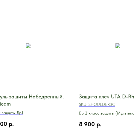
уль защиты Набедренный.
Защита плеч UTA D-Rh
icam
SKU:
SHOULDER3С
 защиты Бр1
Бр 2 класс защиты (Мультик
300
р.
8 900
р.