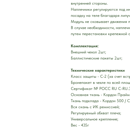
внутренней стороны.
Наплечники регулируются под и
посадку на теле благодаря липуч
Модуль не сковывает движения п
В случае необходимости, наплеч
путем перестановки крепежной 
Комплектация:
Внешний чехол 2шт;
Баллистические пакеты 2шт;
Технические характеристики
Класс защиты - С-2 (за счет вст
Бронепакет в чехле по всей пло
Сертификат № РОСС RU C-RU.3
Основная ткань - Кордон Прайм 
Ткань подклада - Кордон 500 / 
Вся скань с ИК ремиссией;
Регулируемый обхват плеча;
Универсальное крепление;
Вес - 435г