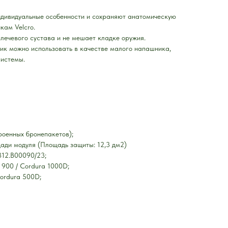
ндивидуальные особенности и сохраняют анатомическую
кам Velcro.
лечевого сустава и не мешает кладке оружия.
ник можно использовать в качестве малого напашника,
системы.
роенных бронепакетов);
щади модуля (Площадь защиты: 12,3 дм2)
12.B00090/23;
900 / Cordura 1000D;
Cordura 500D;