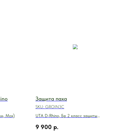
ino
Защита паха
Мод
Mul
SKU:
GROIN3C
Клас
ам, Мох)
UTA D-Rhino, Бр 2 класс защиты
(Мультикам, Мох)
2 6
9 900
р.