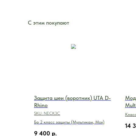
С этим покупают
ый
Защита шеи (воротник) UTA D-
Мод
Rhino
Mult
SKU:
NECK3C
Класс
Бр 2 класс защиты (Мультикам, Мох)
14 
9 400
р.