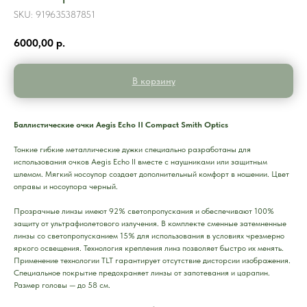
SKU:
919635387851
6000,00
р.
В корзину
Баллистические очки Aegis Echo II Compact Smith Optics
Тонкие гибкие металлические дужки специально разработаны для
использования очков Aegis Echo II вместе с наушниками или защитным
шлемом. Мягкий носоупор создает дополнительный комфорт в ношении. Цвет
оправы и носоупора черный.
Прозрачные линзы имеют 92% светопропускания и обеспечивают 100%
защиту от ультрафиолетового излучения. В комплекте сменные затемненные
линзы со светопропусканием 15% для использования в условиях чрезмерно
яркого освещения. Технология крепления линз позволяет быстро их менять.
Применение технологии TLT гарантирует отсутствие дисторсии изображения.
Специальное покрытие предохраняет линзы от запотевания и царапин.
Размер головы — до 58 см.