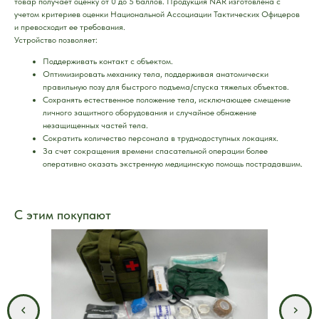
товар получает оценку от 0 до 5 баллов. Продукция NAR изготовлена с
учетом критериев оценки Национальной Ассоциации Тактических Офицеров
и превосходит ее требования.
Устройство позволяет:
Поддерживать контакт с объектом.
Оптимизировать механику тела, поддерживая анатомически
правильную позу для быстрого подъема/спуска тяжелых объектов.
Сохранять естественное положение тела, исключающее смещение
личного защитного оборудования и случайное обнажение
незащищенных частей тела.
Сократить количество персонала в труднодоступных локациях.
За счет сокращения времени спасательной операции более
оперативно оказать экстренную медицинскую помощь пострадавшим.
С этим покупают