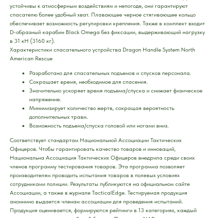
устойчивы к атмосферным воздействиям и непогоде, они гарантируют
спасателю более удобный хват. Плавающее черное стягивающее кольцо
обеспечивает возможность регулировки крепления. Также в комплект входит
D-образный карабин Black Omega без фиксации, выдерживающий нагрузку
в 31 кН (3160 кг).
Характеристики спасательного устройства Dragon Handle System North
American Rescue
Разработано для спасательных подъемов и спусков персонала.
Сокращает время, необходимое для спасения.
Значительно ускоряет время подъема/спуска и снижает физическое
напряжение.
Минимизирует количество жертв, сокращая вероятность
дополнительных травм.
Возможность подъема/спуска головой или ногами вниз.
Соответствует стандартам Национальной Ассоциации Тактических
Офицеров. Чтобы гарантировать качество товаров и инноваций,
Национальна Ассоциация Тактических Офицеров внедрила среди своих
членов программу тестирования товаров. Эта программа позволяет
производителям проводить испытания товаров в полевых условиях
сотрудниками полиции. Результаты публикуются на официальном сайте
Ассоциации, а также в журнале TacticalEdge. Тестируемая продукция
анонимно выдается членам ассоциации для проведения испытаний.
Продукция оценивается, формируются рейтинги в 13 категориях, каждый