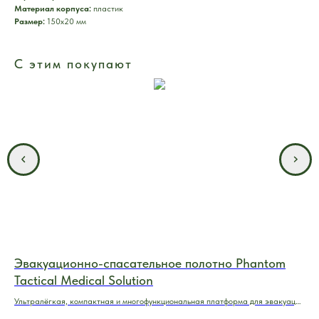
Материал корпуса:
пластик
Размер:
150x20 мм
С этим покупают
Эвакуационно-спасательное полотно Phantom
Та
Tactical Medical Solution
Am
Ультралёгкая, компактная и многофункциональная платформа для эвакуации
Даю
и спасения пострадавших