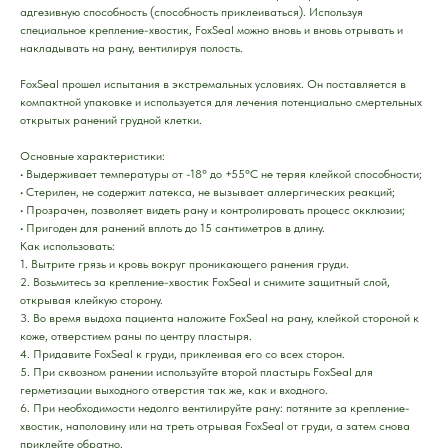
адгезивную способность (способность приклеиваться). Используя
специальное крепление-хвостик, FoxSeal можно вновь и вновь отрывать и
накладывать на рану, вентилируя полость.
FoxSeal прошел испытания в экстремальных условиях. Он поставляется в
компактной упаковке и используется для лечения потенциально смертельных
открытых ранений грудной клетки.
Основные характеристики:
• Выдерживает температуры от -18° до +55°C не теряя клейкой способности;
• Стерилен, не содержит латекса, не вызывает аллергических реакций;
• Прозрачен, позволяет видеть рану и контролировать процесс окклюзии;
• Пригоден для ранений вплоть до 15 сантиметров в длину.
Как использовать:
1. Вытрите грязь и кровь вокруг проникающего ранения груди.
2. Возьмитесь за крепление-хвостик FoxSeal и снимите защитный слой,
открывая клейкую сторону.
3. Во время выдоха пациента наложите FoxSeal на рану, клейкой стороной к
коже, отверстием раны по центру пластыря.
4. Придавите FoxSeal к груди, приклеивая его со всех сторон.
5. При сквозном ранении используйте второй пластырь FoxSeal для
герметизации выходного отверстия так же, как и входного.
6. При необходимости недолго вентилируйте рану: потяните за крепление-
хвостик, наполовину или на треть отрывая FoxSeal от груди, а затем снова
приклейте обратно.