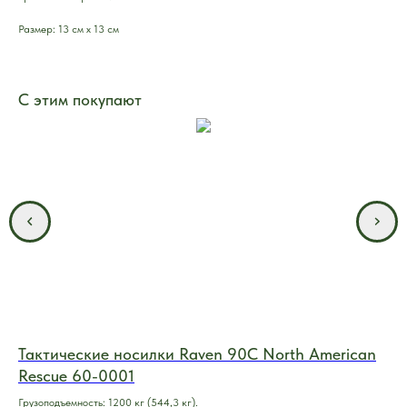
Размер: 13 см х 13 см
С этим покупают
Тактические носилки Raven 90C North American
Но
Rescue 60-0001
(О
Грузоподъемность: 1200 кг (544,3 кг).
Тка