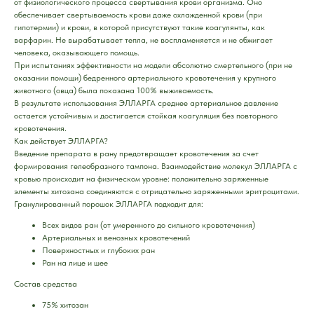
от физиологического процесса свертывания крови организма. Оно
обеспечивает свертываемость крови даже охлажденной крови (при
гипотермии) и крови, в которой присутствуют такие коагулянты, как
варфарин. Не вырабатывает тепла, не воспламеняется и не обжигает
человека, оказывающего помощь.
При испытаниях эффективности на модели абсолютно смертельного (при не
оказании помощи) бедренного артериального кровотечения у крупного
животного (овца) была показана 100% выживаемость.
В результате использования ЭЛЛАРГА среднее артериальное давление
остается устойчивым и достигается стойкая коагуляция без повторного
кровотечения.
Как действует ЭЛЛАРГА?
Введение препарата в рану предотвращает кровотечения за счет
формирования гелеобразного тампона. Взаимодействие молекул ЭЛЛАРГА с
кровью происходит на физическом уровне: положительно заряженные
элементы хитозана соединяются с отрицательно заряженными эритроцитами.
Гранулированный порошок ЭЛЛАРГА подходит для:
Всех видов ран (от умеренного до сильного кровотечения)
Артериальных и венозных кровотечений
Поверхностных и глубоких ран
Ран на лице и шее
Состав средства
75% хитозан