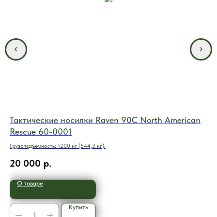
Тактические носилки Raven 90C North American
Но
Rescue 60-0001
(М
Грузоподъемность: 1200 кг (544,3 кг).
Выд
20 000
р.
2 
О товаре
Купить