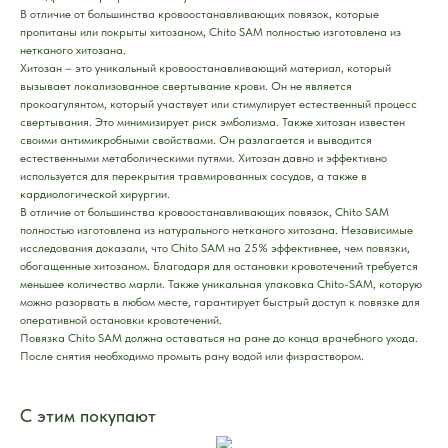
В отличие от большинства кровоостанавливающих повязок, которые
пропитаны или покрыты хитозаном, Chito SAM полностью изготовлена из
нетканого хитозана.
Хитозан – это уникальный кровоостанавливающий материал, который
вызывает локализованное свертывание крови. Он не является
прокоагулянтом, который участвует или стимулирует естественный процесс
свертывания. Это минимизирует риск эмболизма. Также хитозан известен
своими антимикробными свойствами. Он разлагается и выводится
естественными метаболическими путями. Хитозан давно и эффективно
используется для перекрытия травмированных сосудов, а также в
кардиологической хирургии.
В отличие от большинства кровоостанавливающих повязок, Chito SAM
полностью изготовлена из натурального нетканого хитозана. Независимые
исследования доказали, что Chito SAM на 25% эффективнее, чем повязки,
обогащенные хитозаном. Благодаря для остановки кровотечений требуется
меньшее количество марли. Также уникальная упаковка Chito-SAM, которую
можно разорвать в любом месте, гарантирует быстрый доступ к повязке для
оперативной остановки кровотечений.
Повязка Chito SAM должна оставаться на ране до конца врачебного ухода.
После снятия необходимо промыть рану водой или физраствором.
С этим покупают