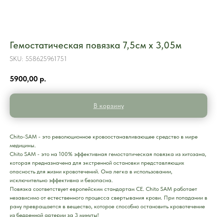
Гемостатическая повязка 7,5см x 3,05м
SKU:
558625961751
5900,00
р.
В корзину
Chito-SAM - это революционное кровоостанавливающее средство в мире
медицины.
Chito SAM - это на 100% эффективная гемостатическая повязка из хитозана,
которая предназначена для экстренной остановки представляющих
опасность для жизни кровотечений. Она легка в использовании,
исключительно эффективна и безопасна.
Повязка соответствует европейским стандартам CE. Chito SAM работает
независимо от естественного процесса свертывания крови. При попадании в
рану превращается в вещество, которое способно остановить кровотечение
из бедренной артерии за 3 минуты!