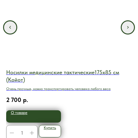
Носилки медицинские тактические175x85 см
Но
(Койот)
(О
Очень прочные, можно транспортировать человека любого веса
Тка
2 700
р.
2 
О товаре
Купить