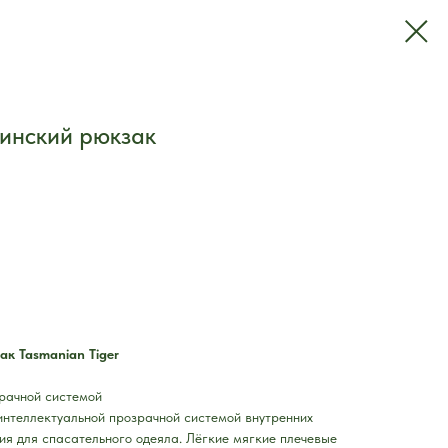
инский рюкзак
к Tasmanian Tiger
рачной системой
интеллектуальной прозрачной системой внутренних
ния для спасательного одеяла. Лёгкие мягкие плечевые