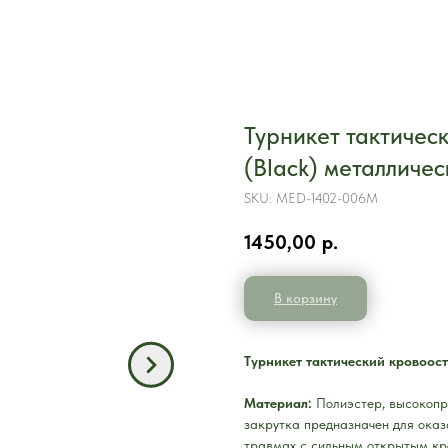
Турникет тактиче
(Black) металличес
SKU:
MED-1402-006М
1450,00
р.
В корзину
Турникет тактический кровоос
Материал:
Полиэстер, высокопр
закрутка предназначен для оказ
травмах с сильным открытым кро