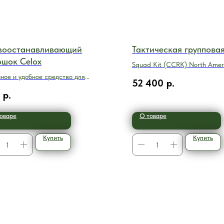
воостанавливающий
Тактическая группова
ошок Celox
Squad Kit (CCRK) North Amer
ное и удобное средство для
52 400
р.
ких ран.
р.
оваре
О товаре
Купить
Купить