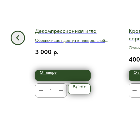
сные
Декомпрессионная игла
Кро
s Litter
пор
Обеспечивает доступ к плевральной
полости
ния
Отлич
3 000
р.
пных местах
глубо
400
О товаре
О т
Купить