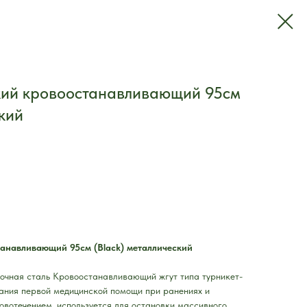
ский кровоостанавливающий 95см
кий
танавливающий 95см (Black) металлический
очная сталь Кровоостанавливающий жгут типа турникет-
ания первой медицинской помощи при ранениях и
вотечением, используется для остановки массивного