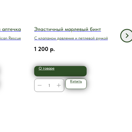
я аптечка
Эластичный марлевый бинт
Апт
пом
ican Rescue
С клапаном давления и петлевой ручкой
Комп
1 200
р.
9 9
О товаре
О 
Купить