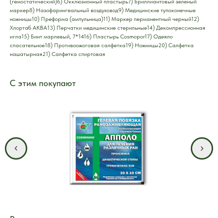
(гемостатический)6) Окклюзионный пластырь7) Бриллиантовый зеленый
маркер8) Назофарингеальный воздуховод9) Медицинские тупоконечные
ножницы10) Преформа (ампульница)11) Маркер перманентный черный12)
Хлортаб АКВА13) Перчатки медицинские стерильные14) Декомпрессионная
игла15) Бинт марлевый, 7*1416) Пластырь Cosmopor17) Одеяло
спасательное18) Противоожоговая салфетка19) Ножницы20) Салфетка
нашатырная21) Салфетка спиртовая
С этим покупают