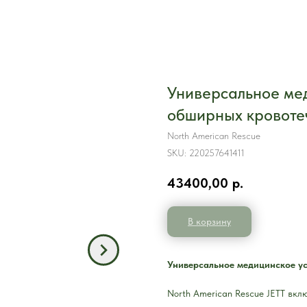
Универсальное ме
обширных кровоте
North American Rescue
SKU:
220257641411
43400,00
р.
В корзину
Универсальное медицинское у
North American Rescue JETT вкл