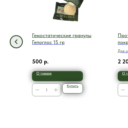
 бинт
Гемостатические гранулы
Про
e
Гепоглос 15 гр
пок
Для о
обшир
500
р.
2 2
степе
О товаре
О т
Купить