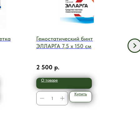
етка
Гемостатический бинт
Пом
ЭЛЛАРГА 7,5 х 150 см
вен
Cycl
ыделяет
2 500
р.
8 0
О товаре
О 
Купить