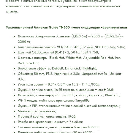
к работе в самых сложных погодных условиях. В нем предусмотрена
возможность использования в стационарном положении при установке на
штатив.
Тепловизионный бинокль Guide TN650 имеет следующие характеристики
Дальность обнаружения объектов: (1,8х0,5м) — 2000 м, (2,3х2,3м) –
3300 м;
Тепловизионный сенсор- VOx 640 ? 480, 12 мкм, NETD ? 30мК, 50Гц;
Цветной OLED дисплей (0.4") х 2, 50 Гц, 1024 ? 768;
Цветовые палитры: Black Hot, White Hot, Adjustable Red Hot, Iron
Red, Blue Hot;
Визуальные эффекты: Default, Enhanced, Highlight;
Объектив 50 mm, F1.2. Увеличение 2,8х, Цифровой зум 1х - 8х, шаг
0,1х,
Угол поля зрения - 8,7° х 6,5 ° или 15,2 - 11,4 м/100м;
Функции записи видео, 16 Гб памяти, видеовыход micro HDMI;
Лазерный дальномер до 600 м, GPS, компас, гироскоп, Bluetooth;
Wi-Fi модуль, мобильное приложение TargetIR;
Функция PIP, отслеживание точки с самой высокой температурой;
Меню на русском языке;
Прочный корпус, класс защиты IP66;
Резьба для крепления на штатив ? дюйма;
Система питания – две встроенные батареи 18650;
Диапазон рабочих температур: от -30 до +50°С;