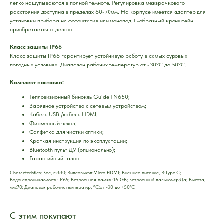
легко нащупываются в полной темноте. Регулировка межзрачкового
расстояния доступна в пределах 60-70мм. На корпусе имеется адаптер для
установки прибора на фотоштатив или монопод. L-образный кронштейн
приобретается отдельно.
Класс защиты IP66
Класс защиты IP66 гарантирует устойчивую работу в самых суровых
погодных условиях. Диапазон рабочих температур от -30°C до 50°C.
Комплект поставки:
Тепловизионный бинокль Guide TN650;
Зарядное устройство с сетевым устройством;
Кабель USB /кабель HDMI;
Фирменный чехол;
Салфетка для чистки оптики;
Краткая инструкция по эксплуатации;
Bluetooth пульт ДУ (опционально);
Гарантийный талон.
Characteristics: Вес, г:880; Видеовыход:Micro HDMI; Внешнее питание, В:Type C;
Водонепроницаемость:IP66; Встроенная память:16 GB; Встроенный дальномер:Да; Высота,
мм:70; Диапазон рабочих температур, °C:от -30 до +50°С
С этим покупают