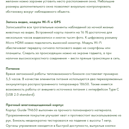
желании можно заранее уставить место расположения окна. Небольшие
размеры дополнительного окна позволяют визуально контролировать
обстановку вокруг наблюдаемого объекта.
Запись видео, модули Wi-Fi и GPS
Записывайте все трогательные моменты наблюдений за ночной жизнью
животных на видео. Встроенной карты памяти на 16 Гб достаточно для
нескольких часов видеозаписи и многих тысяч фото. К цифровому разъему
Micro HDMI можно подключить выносной монитор. Модуль Wi-Fi
обеспечивает передачу сигнала потокового видео на смартфоны или
планшеты. Следить за происходящим можно на экране гаджета, а при
наличии высокоскоростного соединения – вести прямые трансляции в сеть.
Питание
Время автономной работы тепловизионного бинокля составляет примерно
5,5 часов. В качестве элементов питания используются два перезаряжаемых
аккумулятора распространенного типоразмера 18650. Также имеется
возможность работы от внешнего источника питания с интерфейсом Type C
(USB 2.0 standard).
Прочный влагозащищенный корпус
Корпус Guide TN650 выполнен из прочного полиамидного материала.
Прорезиненное покрытие улучшает хват и противостоит выскальзыванию из
рук. Бинокль неоднократно тестировался на падение с высоты 1 метр.
Органы управления находятся в быстрой доступности, выпуклые кнопки