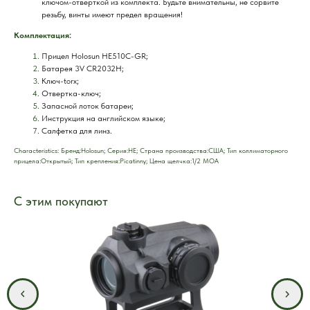
ключом-отверткой из комплекта. Будьте внимательны, не сорвите
резьбу, винты имеют предел вращения!
Комплектация:
Прицел Holosun HE510C-GR;
Батарея 3V CR2032H;
Ключ-torx;
Отвертка-ключ;
Запасной лоток батареи;
Инструкция на английском языке;
Салфетка для линз.
Characteristics: Брeнд:Holosun; Серия:HE; Страна производства:США; Тип коллиматорного
прицела:Открытый; Тип крепления:Picatinny; Цена щелчка:1/2 MOA
С этим покупают