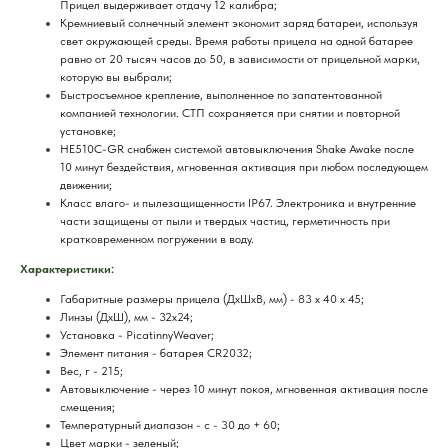
Прицел выдерживает отдачу 12 калибра;
Кремниевый солнечный элемент экономит заряд батареи, используя
свет окружающей среды. Время работы прицела на одной батарее
равно от 20 тысяч часов до 50, в зависимости от прицельной марки,
которую вы выбрали;
Быстросъемное крепление, выполненное по запатентованной
компанией технологии. СТП сохраняется при снятии и повторной
установке;
HE510C-GR снабжен системой автовыключения Shake Awake после
10 минут бездействия, мгновенная активация при любом последующем
движении;
Класс влаго- и пылезащищенности IP67. Электроника и внутренние
части защищены от пыли и твердых частиц, герметичность при
кратковременном погружении в воду.
Характеристики:
Габаритные размеры прицела (ДхШхВ, мм) - 83 x 40 x 45;
Линзы (ДхШ), мм - 32х24;
Установка - PicatinnyWeaver;
Элемент питания - батарея CR2032;
Вес, г - 215;
Автовыключение - через 10 минут покоя, мгновенная активация после
смещения;
Температурный диапазон - с - 30 до + 60;
Цвет марки - зеленый;