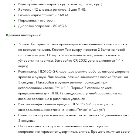
Виды прицельных марок - круг с точкой, точка, круг;
Яркость - 12 дневных режимов, 2 для ПНВ;
Размер марки "точка" - 2 МОА;
Параллакс - отстроен;
Диапазон поправок - 80 МОА.
Краткая инструкция:
Замена батареи питания производится извлечением бокового лотка
на корпусе прицела. Ключом Torx выкручиваются 2 болта на левой
стороне прицела. Отверткой из комплекта поддевается лоток и
убирается из корпуса. Батарейка CR 2032 устанавливается "-" к
верху;
Коллиматор HE510C-GR имеет два режима работы: авторегулировку
яркости и ручную. Для замены режима зажимается кнопка "плюс" на
3 секунды. Настройка в ручном режиме происходит при
использовании клавиш "+" и "-". Первые 2 степени яркости
предназначены для ПНВ. 12 следующих ступеней рассчитаны на
дневное освещение в различных условиях;
Выключение/включение прицела HE510C-GR производится
одновременным нажатием на кнопки "плюс" и "минус";
Смена марки происходит после нажатия на кнопку "-" длительностью
3 секунды;
Поправки вносятся при использовании соответствующих
направлению горизонталь/вертикаль винтов. Вращать их лучше всего