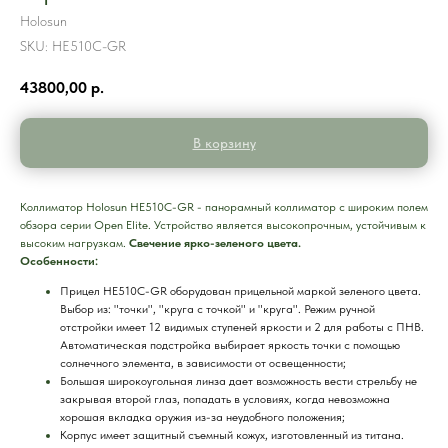
Holosun
SKU:
HE510C-GR
43800,00
р.
В корзину
Коллиматор Holosun HE510C-GR - панорамный коллиматор с широким полем
обзора серии Open Elite. Устройство является высокопрочным, устойчивым к
высоким нагрузкам.
Свечение ярко-зеленого цвета.
Особенности:
Прицел HE510C-GR оборудован прицельной маркой зеленого цвета.
Выбор из: "точки", "круга с точкой" и "круга". Режим ручной
отстройки имеет 12 видимых ступеней яркости и 2 для работы с ПНВ.
Автоматическая подстройка выбирает яркость точки с помощью
солнечного элемента, в зависимости от освещенности;
Большая широкоугольная линза дает возможность вести стрельбу не
закрывая второй глаз, попадать в условиях, когда невозможна
хорошая вкладка оружия из-за неудобного положения;
Корпус имеет защитный съемный кожух, изготовленный из титана.