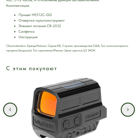
Комплектация:
Прицел HE512C-GD
Отвертка-мультиинструмент
Элемент питания CR-2032
Салфетка
Инструкция
Characteristics: Брeнд:Holosun; Серия:HE; Страна производства:США; Тип коллиматорного
прицела:Закрытый; Тип крепления:Weaver; Цена щелчка:1/2 MOA
С этим покупают