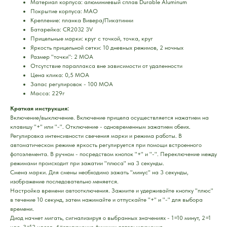
Материал корпуса: алюминиевый сплав Durable Aluminum
Покрытие корпуса: MAO
Крепление: планка Вивера/Пикатинни
Батарейка: CR2032 3V
Прицельные марки: круг с точкой, точка, круг
Яркость прицельной сетки: 10 дневных режимов, 2 ночных
Размер "точки": 2 МОА
Отсутствие параллакса вне зависимости от удаленности
Цена клика: 0,5 МОА
Запас регулировок - 100 MOA
Масса: 229г
Краткая инструкция:
Включение/выключение. Включение прицела осуществляется нажатием на
клавишу "+" или "-". Отключение - одновременным зажатием обеих.
Регулировка интенсивности свечения марки и режима работы. В
автоматическом режиме яркость регулируется при помощи встроенного
фотоэлемента. В ручном - посредством кнопок "+" и "-". Переключение между
режимами происходит при зажатии "плюса" на 3 секунды.
Смена марки. Для смены необходимо зажать "минус" на 3 секунды,
изображение последовательно меняется.
Настройка времени автоотключения. Зажмите и удерживайте кнопку "плюс"
в течение 10 секунд, затем нажимайте и отпускайте "+" и "-" для выбора
времени.
Диод начнет мигать, сигнализируя о выбранных значениях - 1=10 минут, 2=1
час, 3=12 часов, 4=отключение функции автовыключения.