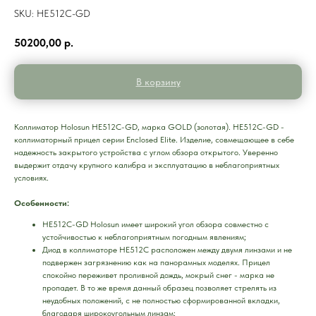
SKU:
HE512C-GD
50200,00
р.
В корзину
Коллиматор Holosun HE512C-GD, марка GOLD (золотая). HE512C-GD -
коллиматорный прицел серии Enclosed Elite. Изделие, совмещающее в себе
надежность закрытого устройства с углом обзора открытого. Уверенно
выдержит отдачу крупного калибра и эксплуатацию в неблагоприятных
условиях.
Особенности:
HE512C-GD Holosun имеет широкий угол обзора совместно с
устойчивостью к неблагоприятным погодным явлениям;
Диод в коллиматоре HE512C расположен между двумя линзами и не
подвержен загрязнению как на панорамных моделях. Прицел
спокойно переживет проливной дождь, мокрый снег - марка не
пропадет. В то же время данный образец позволяет стрелять из
неудобных положений, с не полностью сформированной вкладки,
благодаря широкоугольным линзам;