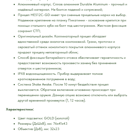
Алюминиевый корпус. Сплав алюминия Durable Aluminum - прочный и
надёжный материал. Не боится падений и сотрясений;
Прицел HE512C-GD имеет три сменные прицельные марки на выбор.
Надежное крепление на планку Пикатинни - основание крепится при
помощи стального зуба на болт под шестигранник. Жесткая фиксация
сохранит СТП;
Оригинальный дизайн. Коллиматорный прицел обладает
единственной среди аналогов компоновкой. Грани, проточки и
сероватый оттенок монолитного покрытия алюминиевого корпуса
придают прицелу неповторимый облик;
Способ фиксации батарейного отсека обеспечивает герметичность и
предоставляет возможность произвести замену без применения
отверток и шестигранников;
IPX8 водозащищенность. Прибор выдерживает полное
кратковременное погружение в воду;
Система Shake Awake. После 10 минут бездействия прицел
выключается. Обратное включение мгновенно происходит при
перемещении оружия. Данную опцию возможно отключить или выбрать
другой временной промежуток (1, 12 часов).
Характеристики:
Цвет подсветки: GOLD (золотой)
Размеры (ДхШхВ), мм: 76x41x43
Объектив (ДхВ), мм: 32x23