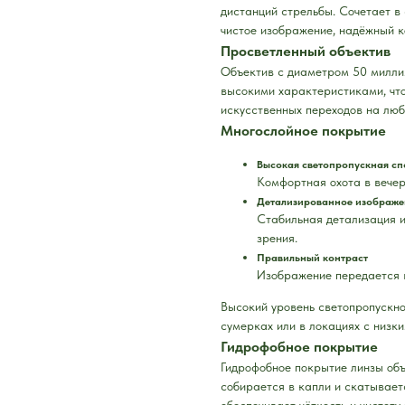
дистанций стрельбы. Сочетает в
чистое изображение, надёжный к
Просветленный объектив
Объектив с диаметром 50 милли
высокими характеристиками, что
искусственных переходов на люб
Многослойное покрытие
Высокая светопропускная сп
Комфортная охота в вечер
Детализированное изображе
Стабильная детализация и
зрения.
Правильный контраст
Изображение передается в
Высокий уровень светопропускно
сумерках или в локациях с низк
Гидрофобное покрытие
Гидрофобное покрытие линзы объ
собирается в капли и скатывает
обеспечивает чёткость и чистот