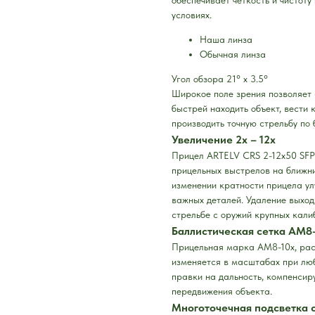
условиях.
Наша линза
Обычная линза
Угол обзора
21° x 3.5°
Широкое поле зрения позволяет
быстрей находить объект, вести
производить точную стрельбу по
Увеличение 2x – 12x
Прицел ARTELV CRS 2-12x50 SFP 
прицельных выстрелов на ближни
изменении кратности прицела ул
важных деталей. Удаление выход
стрельбе с оружий крупных кали
Баллистическая сетка AM8
Прицельная марка AM8-10x, рас
изменяется в масштабах при люб
правки на дальность, компенсир
передвижения объекта.
Многоточечная подсветка 