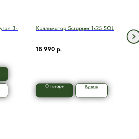
yron 3-
Коллиматор Scrapper 1x25 SOL
Кол
X2
Откр
18 990
р.
пред
29 
крон
О товаре
Купить