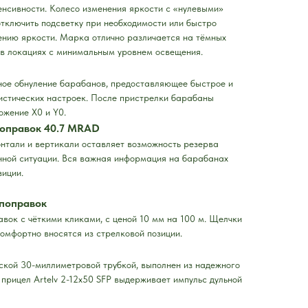
нсивности. Колесо изменения яркости с «нулевыми»
тключить подсветку при необходимости или быстро
ению яркости. Марка отлично различается на тёмных
 в локациях с минимальным уровнем освещения.
ое обнуление барабанов, предоставляющее быстрое и
истических настроек. После пристрелки барабаны
ожение X0 и Y0.
поправок 40.7 MRAD
нтали и вертикали оставляет возможность резерва
нной ситуации. Вся важная информация на барабанах
зиции.
поправок
ок с чёткими кликами, с ценой 10 мм на 100 м. Щелчки
омфортно вносятся из стрелковой позиции.
ской 30-миллиметровой трубкой, выполнен из надежного
прицел Artelv 2-12x50 SFP выдерживает импульс дульной