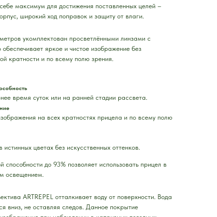
 себе максимум для достижения поставленных целей –
орпус, широкий ход поправок и защиту от влаги.
метров укомплектован просветлёнными линзами с
 обеспечивает яркое и чистое изображение без
ой кратности и по всему полю зрения.
особность
нее время суток или на ранней стадии рассвета.
ние
зображения на всех кратностях прицела и по всему полю
 истинных цветах без искусственных оттенков.
й способности до 93% позволяет использовать прицел в
им освещением.
ектива ARTREPEL отталкивает воду от поверхности. Вода
ся вниз, не оставляя следов. Данное покрытие
у изображения при наблюдении в капризных погодных