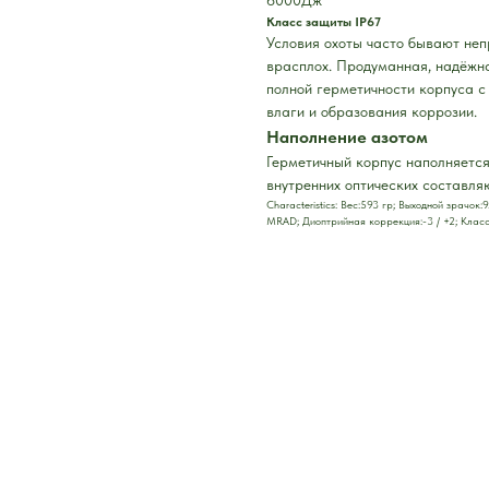
Класс защиты IP67
Условия охоты часто бывают не
врасплох. Продуманная, надёжн
полной герметичности корпуса с
влаги и образования коррозии.
Наполнение азотом
Герметичный корпус наполняется
внутренних оптических составля
Characteristics: Вес:593 гр; Выходной зрачок
MRAD; Диоптрийная коррекция:-3 / +2; Клас