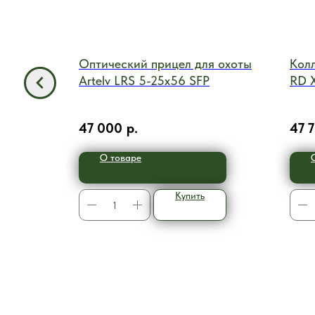
ый
Оптический прицел для охоты
Кол
0 Атлас
Artelv LRS 5-25x56 SFP
RD 
с всего 400
ек на 900
.
47 000
р.
47 
5 градусов.
О товаре
Купить