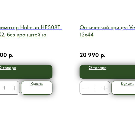
лиматор Holosun HE508T-
Оптический прицел Ve
X2, без кронштейна
12x44
700
р.
20 990
р.
О товаре
О товаре
Купить
Купить