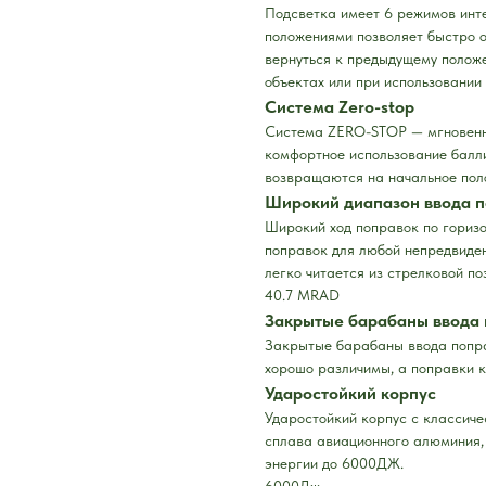
Подсветка имеет 6 режимов инте
положениями позволяет быстро о
вернуться к предыдущему полож
объектах или при использовании
Система Zero-stop
Система ZERO-STOP — мгновенн
комфортное использование балл
возвращаются на начальное пол
Широкий диапазон ввода 
Широкий ход поправок по горизо
поправок для любой непредвиде
легко читается из стрелковой по
40.7 MRAD
Закрытые барабаны ввода 
Закрытые барабаны ввода поправ
хорошо различимы, а поправки к
Ударостойкий корпус
Ударостойкий корпус с классиче
сплава авиационного алюминия, 
энергии до 6000ДЖ.
6000Дж