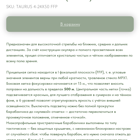
SKU:
TAURUS 4-24X50 FFP
В корзину
Предназначен для высокоточной стрельбы на ближних, средних и дальних
дистанциях. За счёт конструкции окуляра и полного просветления всех
элементов, прицел отличается кристально чистым и чётким изображением по
всему полю зрения.
Прицельная сетка находится в I фокальной плоскости (FFP), т. е. угловые
значения элементов верны при любой кратности, травленое стекло
MPX
1.
Боковая метка фокусировки начинается от 15 м., что позволяет вносить
поправки на дальность в пределах
500 м
. Центральная часть метки (точка)
подсвечивается красным, для лучшего отображения в сумерках и на тёмном
фоне, а 6 уровней позволят отрегулировать яркость с учётом внешней
освещённости. Выключать подсветку можно без полной прокрутки
барабанчика до «нулевой» отметки — достаточно переключиться в
промежуточное положение, отмеченное «точкой».
Низкопрофильные пристрелочные барабанчики выполнены по типу
тактических — без защитных крышечек, с механизмом блокировки настроек
от случайного сбоя: чтобы повернуть барабан, его нужно сначала отжать до
упора вверх. Каждый 1 щелчек маховичка соответствуют смещению точки