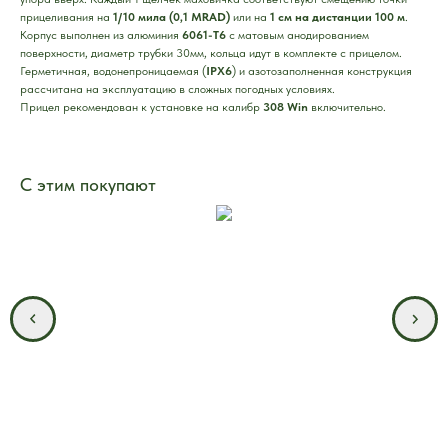
прицеливания на
1/10 мила (0,1 MRAD)
или на
1 см на дистанции 100 м
.
Корпус выполнен из алюминия
6061-Т6
с матовым анодированием
поверхности, диаметр трубки 30мм, кольца идут в комплекте с прицелом.
Герметичная, водонепроницаемая (
IPX6
) и азотозаполненная конструкция
рассчитана на эксплуатацию в сложных погодных условиях.
Прицел рекомендован к установке на калибр
308 Win
включительнo.
С этим покупают