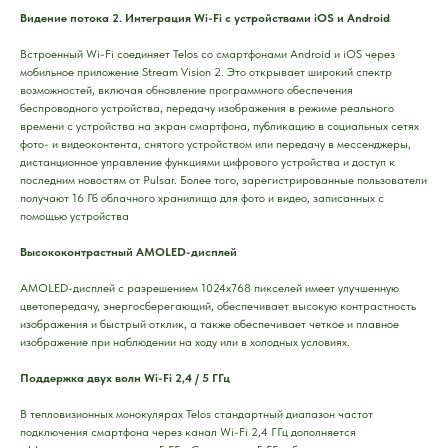
Видение потока 2. Интеграция Wi-Fi с устройствами iOS и Android
Встроенный Wi-Fi соединяет Telos со смартфонами Android и iOS через
мобильное приложение Stream Vision 2. Это открывает широкий спектр
возможностей, включая обновление программного обеспечения
беспроводного устройства, передачу изображения в режиме реального
времени с устройства на экран смартфона, публикацию в социальных сетях
фото- и видеоконтента, снятого устройством или передачу в мессенджеры,
дистанционное управление функциями цифрового устройства и доступ к
последним новостям от Pulsar. Более того, зарегистрированные пользователи
получают 16 Гб облачного хранилища для фото и видео, записанных с
помощью устройства
Высококонтрастный AMOLED-дисплей
AMOLED-дисплей с разрешением 1024x768 пикселей имеет улучшенную
цветопередачу, энергосберегающий, обеспечивает высокую контрастность
изображения и быстрый отклик, а также обеспечивает четкое и плавное
изображение при наблюдении на ходу или в холодных условиях.
Поддержка двух волн Wi-Fi 2,4 / 5 ГГц
В тепловизионных монокулярах Telos стандартный диапазон частот
подключения смартфона через канал Wi-Fi 2,4 ГГц дополняется