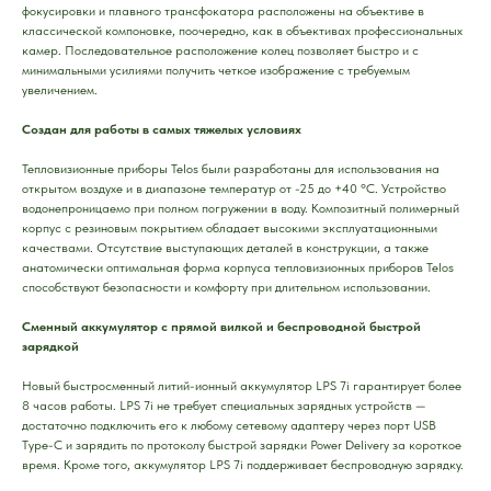
фокусировки и плавного трансфокатора расположены на объективе в
классической компоновке, поочередно, как в объективах профессиональных
камер. Последовательное расположение колец позволяет быстро и с
минимальными усилиями получить четкое изображение с требуемым
увеличением.
Создан для работы в самых тяжелых условиях
Тепловизионные приборы Telos были разработаны для использования на
открытом воздухе и в диапазоне температур от -25 до +40 °C. Устройство
водонепроницаемо при полном погружении в воду. Композитный полимерный
корпус с резиновым покрытием обладает высокими эксплуатационными
качествами. Отсутствие выступающих деталей в конструкции, а также
анатомически оптимальная форма корпуса тепловизионных приборов Telos
способствуют безопасности и комфорту при длительном использовании.
Сменный аккумулятор с прямой вилкой и беспроводной быстрой
зарядкой
Новый быстросменный литий-ионный аккумулятор LPS 7i гарантирует более
8 часов работы. LPS 7i не требует специальных зарядных устройств —
достаточно подключить его к любому сетевому адаптеру через порт USB
Type-C и зарядить по протоколу быстрой зарядки Power Delivery за короткое
время. Кроме того, аккумулятор LPS 7i поддерживает беспроводную зарядку.