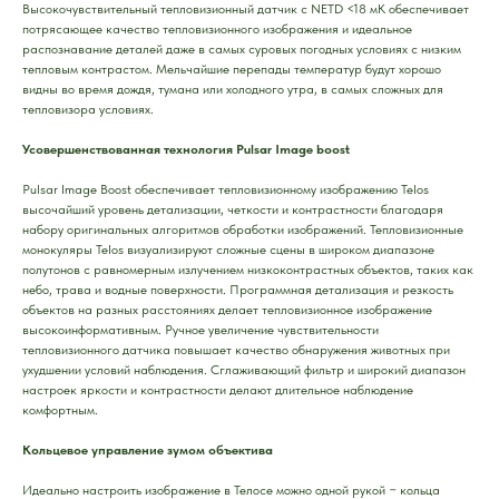
Высокочувствительный тепловизионный датчик с NETD <18 мК обеспечивает
потрясающее качество тепловизионного изображения и идеальное
распознавание деталей даже в самых суровых погодных условиях с низким
тепловым контрастом. Мельчайшие перепады температур будут хорошо
видны во время дождя, тумана или холодного утра, в самых сложных для
тепловизора условиях.
Усовершенствованная технология Pulsar Image boost
Pulsar Image Boost обеспечивает тепловизионному изображению Telos
высочайший уровень детализации, четкости и контрастности благодаря
набору оригинальных алгоритмов обработки изображений. Тепловизионные
монокуляры Telos визуализируют сложные сцены в широком диапазоне
полутонов с равномерным излучением низкоконтрастных объектов, таких как
небо, трава и водные поверхности. Программная детализация и резкость
объектов на разных расстояниях делает тепловизионное изображение
высокоинформативным. Ручное увеличение чувствительности
тепловизионного датчика повышает качество обнаружения животных при
ухудшении условий наблюдения. Сглаживающий фильтр и широкий диапазон
настроек яркости и контрастности делают длительное наблюдение
комфортным.
Кольцевое управление зумом объектива
Идеально настроить изображение в Телосе можно одной рукой − кольца