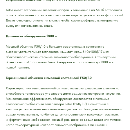
Telos имеет встроенный видеомагнитофон. Увеличенная на 64 Гб встроенная
память Telos может хранить многочасовые видео и десятки тысяч фотографий.
Достаточно одного нажатия кнопки, чтобы сфотографировать интересную
сцену или начать запись видео.
Дальность обнаружения 1800 м
Мощный объектив F50/1.0 с большим расстоянием в сочетании с
высокочувствительным тепловизионным датчиком 640x480@17 мкм
обеспечивает исключительные возможности обнаружения. Стандартный
объект высотой 1.8m может быть обнаружен на расстоянии до 1800 м в
полной темноте.
Германиевый объектив с высокой светосилой F50/1.0
Характеристики тепловизионной оптики оказывают решающее влияние на
способность тепловизора улавливать даже самые низкие уровни излучения.
Максимальная эффективность обнаружения достигается с помощью
светосильного объектива тепловизора Telos (F50/1.0) в сочетании с
высокочувствительным тепловизионным датчиком. Telos дает пользователям
самые качественные, наиболее детализированные и высококонтрастные,
информативные изображения каждый раз, даже во время дождя или тумана,
когда температурный контраст видимого изображения минимален