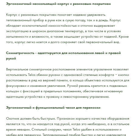
Эргономичный нескользящий корпус с резиновым покрытием
Корпус с резиновым покрытием помогает надежно удерживать
тепловизионный прибор в руке как в сухую погоду, так и в дождь. Корпус
обладает исключительной износостойкостью и отлично выдерживает
эксплуатацию в широком диапазоне температур, в том числе в условиях
запыленности и влажности, а также защищает устройство от падений. Кроме
того, корпус легко моется и долго сохраняет свой первоначальный вид.
Симметричность - адаптируется для использования левой и правой
рукой
Вертикальное симметричное расположение элементов управления позволяет
использовать Telos обеими руками с одинаковой степенью комфорта − кнопки
расположены в ряд на верхней панели, а кольца объектива используются для
фокусировки и изменения увеличения. Ручной ремень крепится к подвижным
кольцам с фиксацией в предельных положениях, обеспечивая мгновенную
адаптацию устройства к правому и левостороннему управлению.
Эргономичный и функциональный чехол для переноски
Охотник должен быть быстрым. Признаком хорошего качества оборудования
является то, что он находится под рукой, когда это необходимо, а в остальное
время невидим. Стильный снаружи, чехол Telos удобен в использовании и
удобен для переноски. Тепловизионный прибор быстро и легко извлекается