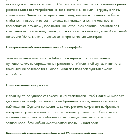
из корпуса и ставится на место. Система оптимального расположения ремня
распределяет вес устройства на тело охотника, снимая нагрузку с плеч,
спины и шеи. Чехол плотно прилегает к телу, не мешая охотнику свободно
сгибаться, поворачиваться, приседать, передвигаться по местности и
пользоваться оружием. Дополнительно чехол Telos оснащен ремнями для
крепления его к поясному ремню, а также к снаряжению модульной системой
фиксации Molle, включая рюкзаки и перепончатые шестерни.
Настраиваемый пользовательский интерфейс
Тепловизионные монокуляры Telos характеризуются расширенным
функционалом, но определение приоритета той или иной функции является
привилегией пользователя, который задает порядок пунктов в меню
устройства.
Пользовательский режим
Используйте регулировку яркости и контрастности, чтобы максимизировать
детализацию и информативность изображения в определенных условиях
наблюдения. Функция пользовательского режима сохраняет выбранные
настройки яркости и контрастности в памяти устройства, обеспечивая
оптимальное качество изображения для следующего использования
тепловизора, без необходимости дополнительных настроек.
Встроенный видеомагнитофон с 64 ГБ встроенной памяти