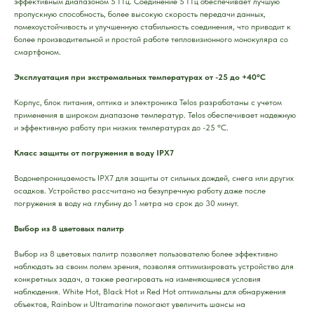
эффективным диапазоном 5 ГГц. Соединение 5 ГГц обеспечивает лучшую
пропускную способность, более высокую скорость передачи данных,
помехоустойчивость и улучшенную стабильность соединения, что приводит к
более производительной и простой работе тепловизионного монокуляра со
смартфоном.
Эксплуатация при экстремальных температурах от -25 до +40°C
Корпус, блок питания, оптика и электроника Telos разработаны с учетом
применения в широком диапазоне температур. Telos обеспечивает надежную
и эффективную работу при низких температурах до -25 °C.
Класс защиты от погружения в воду IPX7
Водонепроницаемость IPX7 для защиты от сильных дождей, снега или других
осадков. Устройство рассчитано на безупречную работу даже после
погружения в воду на глубину до 1 метра на срок до 30 минут.
Выбор из 8 цветовых палитр
Выбор из 8 цветовых палитр позволяет пользователю более эффективно
наблюдать за своим полем зрения, позволяя оптимизировать устройство для
конкретных задач, а также реагировать на изменяющиеся условия
наблюдения. White Hot, Black Hot и Red Hot оптимальны для обнаружения
объектов, Rainbow и Ultramarine помогают увеличить шансы на