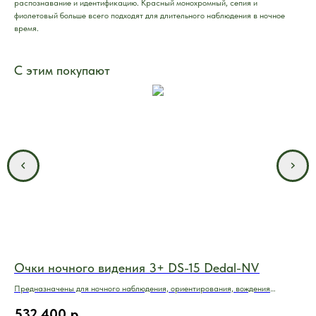
распознавание и идентификацию. Красный монохромный, сепия и
фиолетовый больше всего подходят для длительного наблюдения в ночное
время.
С этим покупают
Очки ночного видения 3+ DS-15 Dedal-NV
Ма
MI
Предназначены для ночного наблюдения, ориентирования, вождения
автомобиля, выполнения специальных задач
Маг
532 400
р.