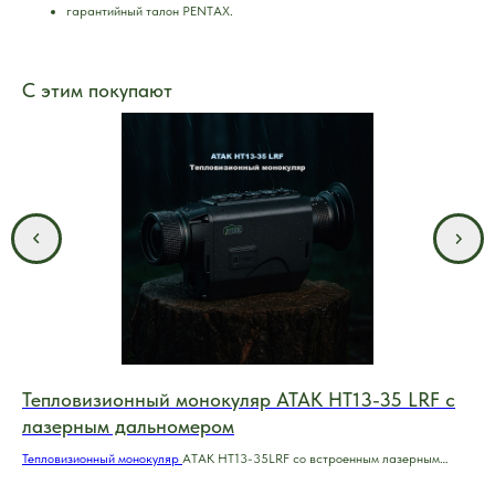
гарантийный талон PENTAX.
С этим покупают
Тепловизионный монокуляр ATAK HT13-35 LRF с
Оп
лазерным дальномером
TA
Тепловизионный монокуляр
ATAK HT13-35LRF со встроенным лазерным
Про
дальномером – бюджетной монокуляр от компании АТАК, оснащен
TAC