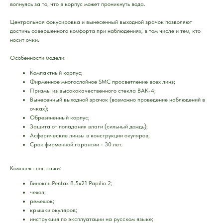
волнуясь за то, что в корпус может проникнуть вода.
Центральная фокусировка и вынесенный выходной зрачок позволяют
достичь совершенного комфорта при наблюдениях, в том числе и тем, кто
носит очки.
Особенности модели:
Компактный корпус;
Фирменное многослойное SMC просветление всех линз;
Призмы из высококачественного стекла BAK-4;
Вынесенный выходной зрачок (возможно проведение наблюдений в
очках);
Обрезиненный корпус;
Защита от попадания влаги (сильный дождь);
Асферические линзы в конструкции окуляров;
Срок фирменной гарантии - 30 лет.
Комплект поставки:
бинокль Pentax 8.5х21 Papilio 2;
чехол;
ремешок;
крышки окуляров;
инструкция по эксплуатации на русском языке;