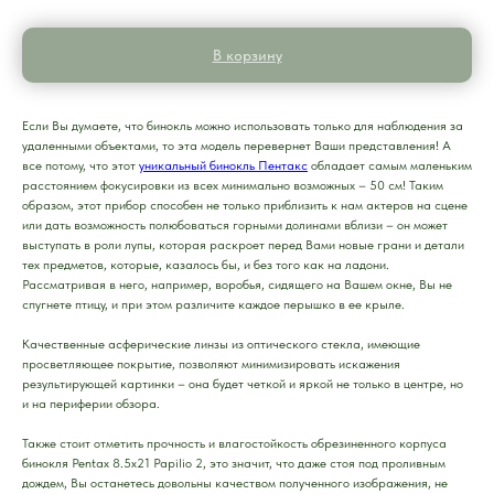
В корзину
Если Вы думаете, что бинокль можно использовать только для наблюдения за
удаленными объектами, то эта модель перевернет Ваши представления! А
все потому, что этот
уникальный бинокль Пентакс
обладает самым маленьким
расстоянием фокусировки из всех минимально возможных – 50 см! Таким
образом, этот прибор способен не только приблизить к нам актеров на сцене
или дать возможность полюбоваться горными долинами вблизи – он может
выступать в роли лупы, которая раскроет перед Вами новые грани и детали
тех предметов, которые, казалось бы, и без того как на ладони.
Рассматривая в него, например, воробья, сидящего на Вашем окне, Вы не
спугнете птицу, и при этом различите каждое перышко в ее крыле.
Качественные асферические линзы из оптического стекла, имеющие
просветляющее покрытие, позволяют минимизировать искажения
результирующей картинки – она будет четкой и яркой не только в центре, но
и на периферии обзора.
Также стоит отметить прочность и влагостойкость обрезиненного корпуса
бинокля Pentax 8.5х21 Papilio 2, это значит, что даже стоя под проливным
дождем, Вы останетесь довольны качеством полученного изображения, не