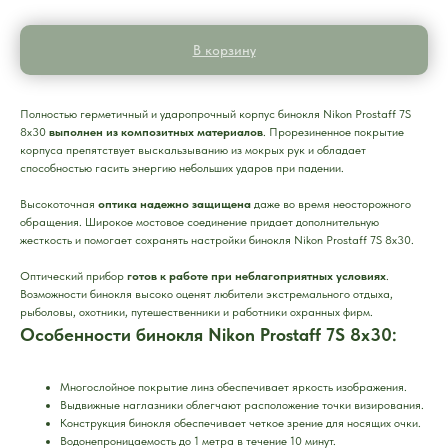
В корзину
Полностью герметичный и ударопрочный корпус бинокля Nikon Prostaff 7S
8x30
выполнен из композитных материалов
. Прорезиненное покрытие
корпуса препятствует выскальзыванию из мокрых рук и обладает
способностью гасить энергию небольших ударов при падении.
Высокоточная
оптика надежно защищена
даже во время неосторожного
обращения. Широкое мостовое соединение придает дополнительную
жесткость и помогает сохранять настройки бинокля Nikon Prostaff 7S 8x30.
Оптический прибор
готов к работе при неблагоприятных условиях
.
Возможности бинокля высоко оценят любители экстремального отдыха,
рыболовы, охотники, путешественники и работники охранных фирм.
Особенности бинокля Nikon Prostaff 7S 8x30:
Многослойное покрытие линз обеспечивает яркость изображения.
Выдвижные наглазники облегчают расположение точки визирования.
Конструкция бинокля обеспечивает четкое зрение для носящих очки.
Водонепроницаемость до 1 метра в течение 10 минут.