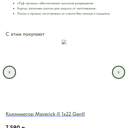
«Руф-призмы» обеспечивают высокое разрешение.
Корпус заполнен азотом для защиты от запотевания.
Линзы и призмы изготовлены из стекла без свинца и мышьяка.
С этим покупают
Коллиматор Maverick-II 1x22 GenII
Оп
7 590
р.
4