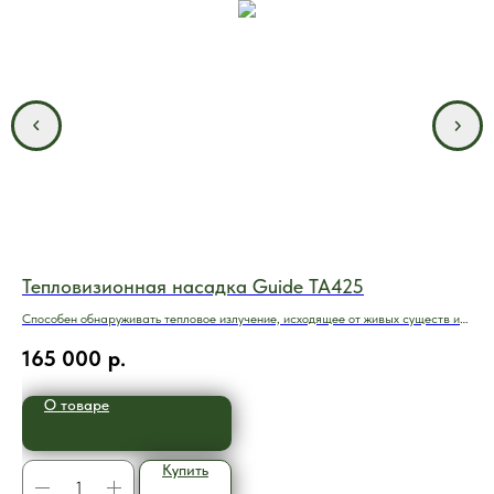
Тепловизионная насадка Guide TA425
Пр
Mi
Способен обнаруживать тепловое излучение, исходящее от живых существ и
технических устройств.
Опт
165 000
р.
кру
име
О товаре
бар
(ст
для
пок
Купить
инт