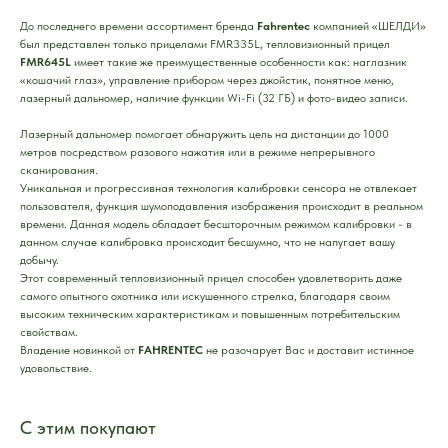
До последнего времени ассортимент бренда
Fahrentec
компанией «ШЕЛДИ»
был представлен только прицелами FMR335L, тепловизионный прицел
FMR645L
имеет такие же преимущественные особенности как: наглазник
«кошачий глаз», управление прибором через джойстик, понятное меню,
лазерный дальномер, наличие функции Wi-Fi (32 ГБ) и фото-видео записи.
Лазерный дальномер помогает обнаружить цель на дистанции до 1000
метров посредством разового нажатия или в режиме непрерывного
сканирования.
Уникальная и прогрессивная технология калибровки сенсора не отвлекает
пользователя, функция шумоподавления изображения происходит в реальном
времени. Данная модель обладает бесшторочным режимом калибровки - в
данном случае калибровка происходит бесшумно, что не напугает вашу
добычу.
Этот современный тепловизионный прицел способен удовлетворить даже
самого опытного охотника или искушенного стрелка, благодаря своим
высоким техническим характеристикам и повышенным потребительским
свойствам.
Владение новинкой от
FAHRENTEC
не разочарует Вас и доставит истинное
удовольствие.
С этим покупают