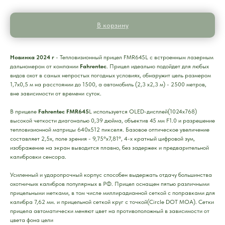
В корзину
Новинка 2024 г
- Тепловизионный прицел FMR645L с встроенным лазерным
дальномером от компании
Fahrentec
. Прицел идеально подойдет для любых
видов охот в самых непростых погодных условиях, обнаружит цель размером
1,7х0,5 м на расстоянии до 1500, а автомобиль (2,3 х2,3 м) - 2500 метров,
вне зависимости от времени суток.
В прицеле
Fahrentec FMR645
L используется OLED-дисплей(1024х768)
высокой четкости диагональю 0,39 дюйма, объектив 45 мм F1.0 и разрешение
тепловизионной матрицы 640x512 пикселя. Базовое оптическое увеличение
составляет 2,5х, поле зрения - 9,75°х7,81°, 4-х кратный цифровой зум,
изображение на экран выводится плавно, без задержек и предварительной
калибровки сенсора.
Усиленный и ударопрочный корпус способен выдержать отдачу большинства
охотничьих калибров популярных в РФ. Прицел оснащен пятью различными
прицельными метками, в том числе миллирадианной сеткой с поправками для
калибра 7,62 мм. и прицельной сеткой круг с точкой(Circle DOT MOA). Сетки
прицела автоматически меняют цвет на противоположный в зависимости от
цвета фона цели