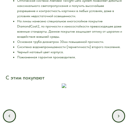
Оптическая система Xtended Twilight Lens System позволяет добиться
максимального светопропускания и получить высочайшее
разрешение и контрастность картинки в любых условиях, даже в
условиях недостаточной освещенности.
На линзы нанесено специальное многослойное покрытие
DiamondCoat2, по прочности и износостойкости превосходящее даже
военные стандарты. Данное покрытие защищает оптику от царапин и
воздействия внешней среды.
Основная труба диаметром 30мм повышенной прочности.
Сиситема водонепроницаемости (герметичности) второго поколения.
Черный матовый цвет корпуса.
Пожизненная гарантия производителя.
С этим покупают