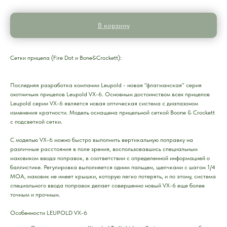
В корзину
Сетки прицела (Fire Dot и Bone&Crockett):
Последняя разработка компании Leupold - новая "флагманская" серия
охотничьих прицелов Leupold VX-6. Основным достоинством всех прицелов
Leupold серии VX-6 является новая оптическая система с диапазоном
изменения кратности. Модель оснащена прицельной сеткой Boone & Crockett
с подсветкой сетки.
С моделью VX-6 можно быстро выполнить вертикальную поправку на
различные расстояния в поле зрения, воспользовавшись специальным
маховиком ввода поправок, в соответствии с определенной информацией о
баллистике. Регулировка выполняется одним пальцем, щелчками с шагом 1/4
МОА, маховик не имеет крышки, которую легко потерять, и по этому, система
специального ввода поправок делает совершенно новый VX-6 еще более
точным и прочным.
Особенности LEUPOLD VX-6