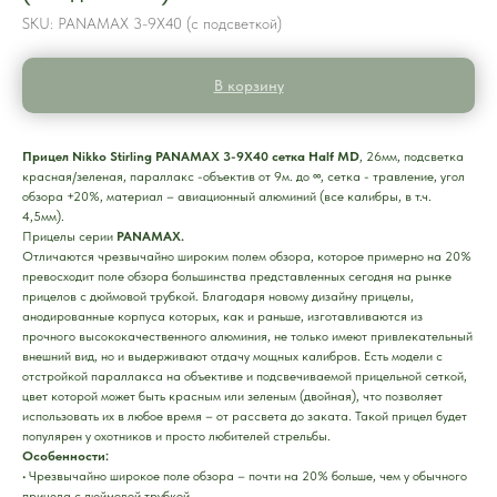
SKU:
PANAMAX 3-9X40 (с подсветкой)
В корзину
Прицел Nikko Stirling PANAMAX 3-9X40 сетка Half MD
, 26мм, подсветка
красная/зеленая, параллакс -объектив от 9м. до ∞, сетка - травление, угол
обзора +20%, материал – авиационный алюминий (все калибры, в т.ч.
4,5мм).
Прицелы серии
PANAMAX.
Отличаются чрезвычайно широким полем обзора, которое примерно на 20%
превосходит поле обзора большинства представленных сегодня на рынке
прицелов с дюймовой трубкой. Благодаря новому дизайну прицелы,
анодированные корпуса которых, как и раньше, изготавливаются из
прочного высококачественного алюминия, не только имеют привлекательный
внешний вид, но и выдерживают отдачу мощных калибров. Есть модели с
отстройкой параллакса на объективе и подсвечиваемой прицельной сеткой,
цвет которой может быть красным или зеленым (двойная), что позволяет
использовать их в любое время – от рассвета до заката. Такой прицел будет
популярен у охотников и просто любителей стрельбы.
Особенности:
• Чрезвычайно широкое поле обзора – почти на 20% больше, чем у обычного
прицела с дюймовой трубкой.