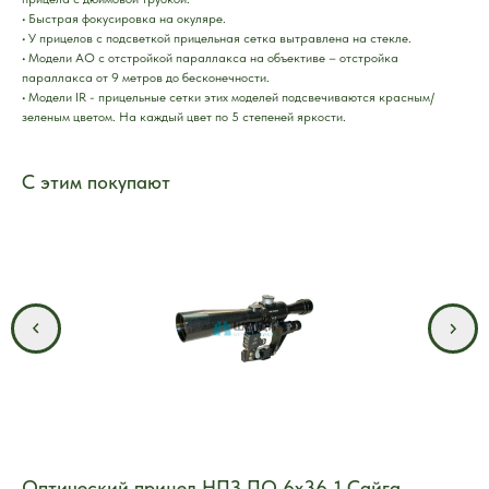
• Быстрая фокусировка на окуляре.
• У прицелов с подсветкой прицельная сетка вытравлена на стекле.
• Модели АО с отстройкой параллакса на объективе – отстройка
параллакса от 9 метров до бесконечности.
• Модели IR - прицельные сетки этих моделей подсвечиваются красным/
зеленым цветом. На каждый цвет по 5 степеней яркости.
С этим покупают
Оптический прицел НПЗ ПО 6х36-1 Сайга
Оп