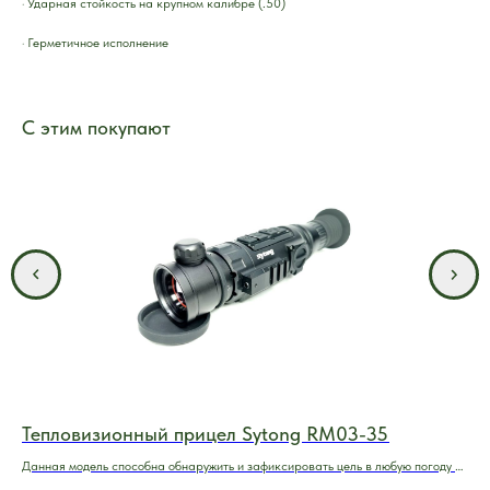
· Ударная стойкость на крупном калибре (.50)
· Герметичное исполнение
С этим покупают
Тепловизионный прицел Sytong RM03-35
Те
Данная модель способна обнаружить и зафиксировать цель в любую погоду и
Мощ
при любой освещенности.