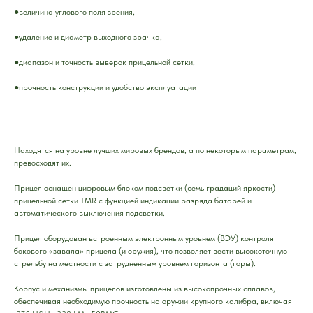
●величина углового поля зрения,
●удаление и диаметр выходного зрачка,
●диапазон и точность выверок прицельной сетки,
●прочность конструкции и удобство эксплуатации
Находятся на уровне лучших мировых брендов, а по некоторым параметрам,
превосходят их.
Прицел оснащен цифровым блоком подсветки (семь градаций яркости)
прицельной сетки TMR с функцией индикации разряда батарей и
автоматического выключения подсветки.
Прицел оборудован встроенным электронным уровнем (ВЭУ) контроля
бокового «завала» прицела (и оружия), что позволяет вести высокоточную
стрельбу на местности с затрудненным уровнем горизонта (горы).
Корпус и механизмы прицелов изготовлены из высокопрочных сплавов,
обеспечивая необходимую прочность на оружии крупного калибра, включая