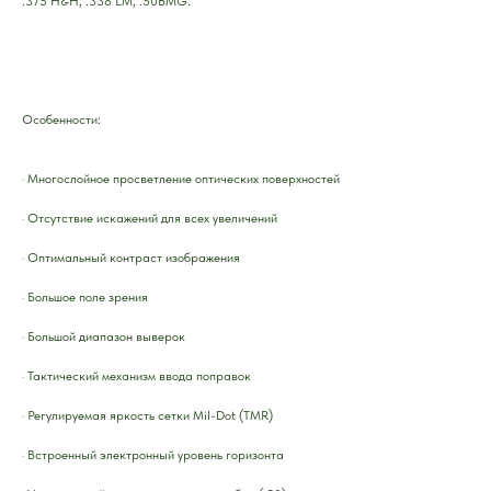
.375 H&H, .338 LM, .50BMG.
Особенности:
· Многослойное просветление оптических поверхностей
· Отсутствие искажений для всех увеличений
· Оптимальный контраст изображения
· Большое поле зрения
· Большой диапазон выверок
· Тактический механизм ввода поправок
· Регулируемая яркость сетки Mil-Dot (TMR)
· Встроенный электронный уровень горизонта