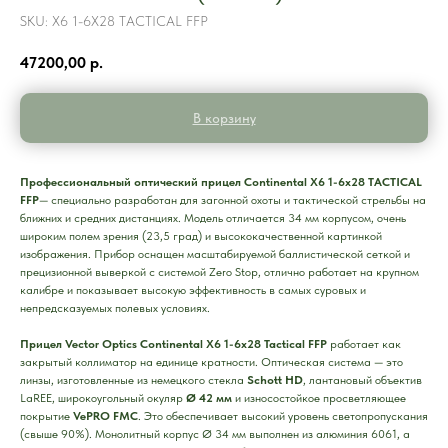
SKU:
X6 1-6Х28 TACTICAL FFP
47200,00
р.
В корзину
Профессиональный оптический прицел Continental X6 1-6х28 TACTICAL
FFP
— специально разработан для загонной охоты и тактической стрельбы на
ближних и средних дистанциях. Модель отличается 34 мм корпусом, очень
широким полем зрения (23,5 град) и высококачественной картинкой
изображения. Прибор оснащен масштабируемой баллистической сеткой и
прецизионной выверкой с системой Zero Stop, отлично работает на крупном
калибре и показывает высокую эффективность в самых суровых и
непредсказуемых полевых условиях.
Прицел Vector Optics Continental X6 1-6x28 Tactical FFP
работает как
закрытый коллиматор на единице кратности. Оптическая система — это
линзы, изготовленные из немецкого стекла
Schott HD
, лантановый объектив
LaREE, широкоугольный окуляр
Ø 42 мм
и износостойкое просветляющее
покрытие
VePRO FMC
. Это обеспечивает высокий уровень светопропускания
(свыше 90%). Монолитный корпус Ø 34 мм выполнен из алюминия 6061, а