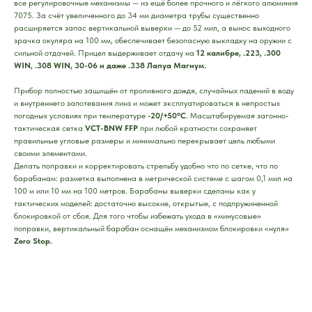
все регулировочные механизмы — из ещё более прочного и лёгкого алюминия
7075. За счёт увеличенного до 34 мм диаметра трубы существенно
расширяется запас вертикальной выверки — до 52 мил, а вынос выходного
зрачка окуляра на 100 мм, обеспечивает безопасную выкладку на оружии с
сильной отдачей. Прицел выдерживает отдачу на
12 калибре, .223, .300
WIN, .308 WIN, 30-06 и даже .338 Лапуа Магнум.
Прибор полностью защищён от проливного дождя, случайных падений в воду
и внутреннего запотевания линз и может эксплуатироваться в непростых
погодных условиях при температуре
-20/+50°C
. Масштабируемая загонно-
тактическая сетка
VCT-BNW FFP
при любой кратности сохраняет
правильные угловые размеры и минимально перекрывает цель любыми
своими элементами.
Делать поправки и корректировать стрельбу удобно что по сетке, что по
барабанам: разметка выполнена в метрической системе с шагом 0,1 мил на
100 м или 10 мм на 100 метров. Барабаны выверки сделаны как у
тактических моделей: достаточно высокие, открытые, с подпружиненной
блокировкой от сбоя. Для того чтобы избежать ухода в «минусовые»
поправки, вертикальный барабан оснащён механизмом блокировки «нуля»
Zero Stop.