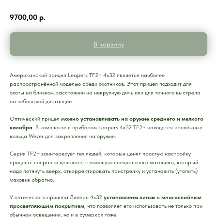
9700,00
р.
В корзину
Американский прицел Leapers TF2+ 4x32 является наиболее
распространённой моделью среди охотников. Этот прицел подходит для
охоты на близком расстоянии на некрупную дичь или для точного выстрела
на небольшой дистанции.
Оптический прицел
можно устанавливать на оружие среднего и мелкого
калибра
. В комплекте с прибором Leapers 4x32 TF2+ находятся крепёжные
кольца Wever для закрепления на оружие.
Серия TF2+ заинтересует тех людей, которые ценят простую настройку
прицела: поправки делаются с помощью специального маховика, который
надо потянуть вверх, откорректировать пристрелку и установить (утопить)
маховик обратно.
У оптического прицела Липерс 4х32
установлены линзы с многослойным
просветляющим покрытием
, что позволяет его использовать не только при
обычном освещении, но и в сумерках тоже.