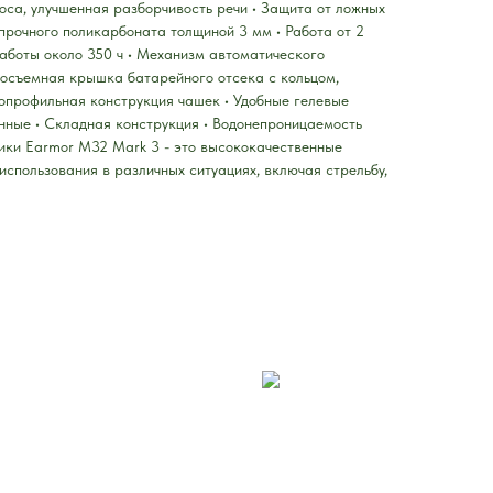
са, улучшенная разборчивость речи • Защита от ложных
прочного поликарбоната толщиной 3 мм • Работа от 2
работы около 350 ч • Механизм автоматического
росъемная крышка батарейного отсека с кольцом,
профильная конструкция чашек • Удобные гелевые
нные • Складная конструкция • Водонепроницаемость
ики Earmor M32 Mark 3 - это высококачественные
использования в различных ситуациях, включая стрельбу,