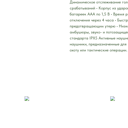
Динамическое отслеживание голо
срабатываний • Корпус из ударо
батареек AAA по 1,5 В • Время 
отключения через 4 часа • Быст
предотвращающим утерю • Низко
амбушюры, звуко- и потозащище
стандарта IPX5 Активные наушн
наушники, предназначенные для 
охоту или тактические операции.