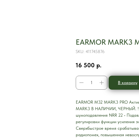
EARMOR MARK3 M
SKU:
411745876
16 500
р.
В корзину
EARMOR M32 MARK3 PRO Активны
MARK3 В НАЛИЧИИ, ЧЕРНЫЙ. ‼️
шумоподавления NRR 22 • Подав
регулировки функции усиления 
Сверхбыстрое время срабатыван
радиопомех, повышенная невосп